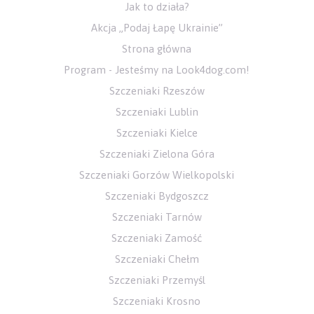
Jak to działa?
Akcja „Podaj Łapę Ukrainie”
Strona główna
Program - Jesteśmy na Look4dog.com!
Szczeniaki Rzeszów
Szczeniaki Lublin
Szczeniaki Kielce
Szczeniaki Zielona Góra
Szczeniaki Gorzów Wielkopolski
Szczeniaki Bydgoszcz
Szczeniaki Tarnów
Szczeniaki Zamość
Szczeniaki Chełm
Szczeniaki Przemyśl
Szczeniaki Krosno