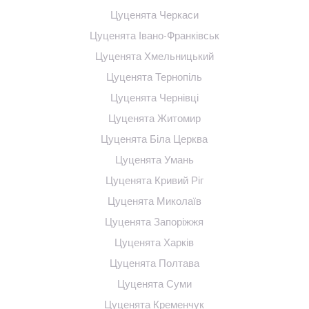
Цуценята Черкаси
Цуценята Івано-Франківськ
Цуценята Хмельницький
Цуценята Тернопіль
Цуценята Чернівці
Цуценята Житомир
Цуценята Біла Церква
Цуценята Умань
Цуценята Кривий Ріг
Цуценята Миколаїв
Цуценята Запоріжжя
Цуценята Харків
Цуценята Полтава
Цуценята Суми
Цуценята Кременчук