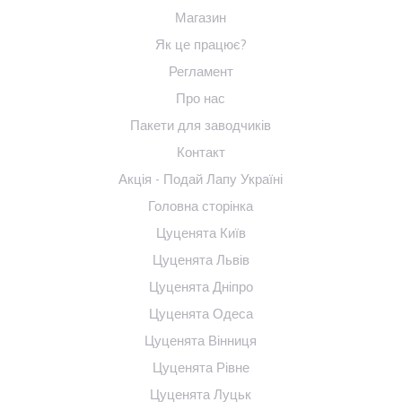
Магазин
Як це працює?
Регламент
Про нас
Пакети для заводчиків
Контакт
Акція - Подай Лапу Україні
Головна сторінка
Цуценята Київ
Цуценята Львів
Цуценята Дніпро
Цуценята Одеса
Цуценята Вінниця
Цуценята Рівне
Цуценята Луцьк