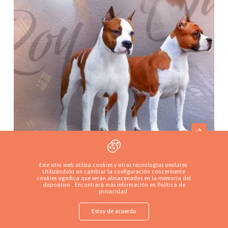
All'Vari Style
Este sitio web utiliza cookies y otras tecnologías similares.
Одесса, Ucrania
Utilizándolo sin cambiar la configuración concerniente
cookies significa que serán almacenados en la memoria del
dispositivo . Encontrará más información en
Política de
privacidad
.
Estoy de acuerdo
shop
Encuentra un cachorro
Añade un criadero
Inicia sesión
Más