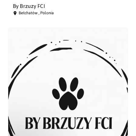
By Brzuzy FCI
Bełchatów , Polonia