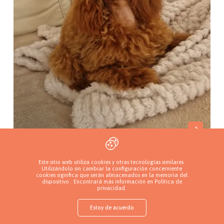
Shabby Chi House (FCI)
Este sitio web utiliza cookies y otras tecnologías similares.
Borowa Góra, Polonia
Utilizándolo sin cambiar la configuración concerniente
cookies significa que serán almacenados en la memoria del
dispositivo . Encontrará más información en
Política de
privacidad
.
Estoy de acuerdo
shop
Encuentra un cachorro
Añade un criadero
Inicia sesión
Más