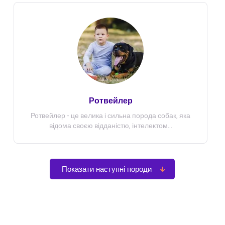
Ротвейлер
Ротвейлер - це велика і сильна порода собак, яка
відома своєю відданістю, інтелектом...
Показати наступні породи