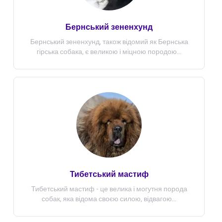
Бернський зененхунд
Бернський зененхунд, також відомий як Бернська
гірська собака, є великою і міцною породою...
Тибетський мастиф
Тибетський мастиф - це велика і могутня порода
собак, яка відома своєю силою, відвагою...