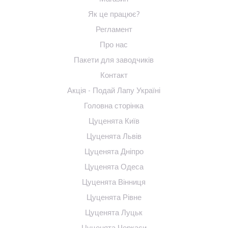
Як це працює?
Регламент
Про нас
Пакети для заводчиків
Контакт
Акція - Подай Лапу Україні
Головна сторінка
Цуценята Київ
Цуценята Львів
Цуценята Дніпро
Цуценята Одеса
Цуценята Вінниця
Цуценята Рівне
Цуценята Луцьк
Цуценята Черкаси