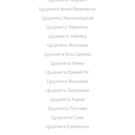
Цуценята Івано-Франківськ
Цуценята Хмельницький
Цуценята Тернопіль
Цуценята Чернівці
Цуценята Житомир
Цуценята Біла Церква
Цуценята Умань
Цуценята Кривий Ріг
Цуценята Миколаїв
Цуценята Запоріжжя
Цуценята Харків
Цуценята Полтава
Цуценята Суми
Цуценята Кременчук