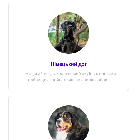
Німецький дог
Німецький дог, також відомий як Дог, є однією з
найвищих і найвеличніших порід собак...