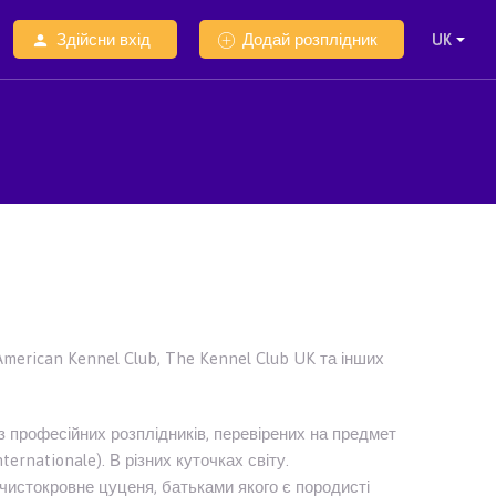
Здійсни вхід
Додай розплідник
American Kennel Club, The Kennel Club UK та інших
 з професійних розплідників, перевірених на предмет
ernationale). В різних куточках світу.
 чистокровне цуценя, батьками якого є породисті