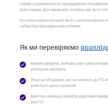
собаки з документально підтвердженим походженням, 
деякі породи. Для заводчиків Look4dog має бути пла
Істотним елементом нашої місії є також поширення зна
собаки був відповідальним вибором.
Як ми перевіряємо
розплід
Кожний заводчик, який реєструє свій розплідн
розплідник належить.
Якщо це об`єднання, яке не належить до FCI аб
може бути зареєстрований.
Крім того, команда Look4dog додатково перевір
базі FCI.