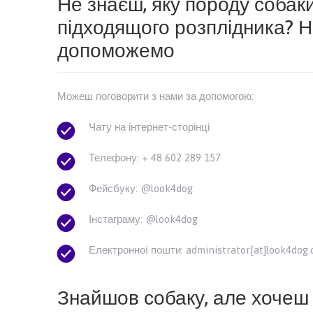
Не знаєш, яку породу собак
підходящого розплідника? 
допоможемо
Можеш поговорити з нами за допомогою:
Чату на інтернет-сторінці
Телефону: + 48 602 289 157
Фейсбуку: @look4dog
Інстаграму: @look4dog
Електронної пошти: administrator[at]look4dog
Знайшов собаку, але хочеш 