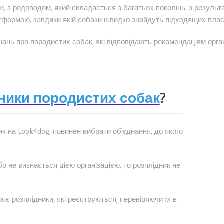
з родоводом, який складається з багатьох поколінь, з результат
тформою, завдяки якій собаки швидко знайдуть підходящих власни
нь про породистих собак, які відповідають рекомендаціям організ
ники породистих собак
?
ик на Look4dog, повинен вибрати об`єднання, до якого
о не визнається цією організацією, то розплідник не
яє розплідники, які реєструються, перевіряючи їх в