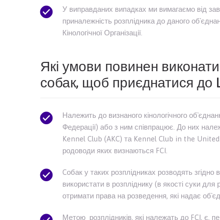
У виправданих випадках ми вимагаємо від зав
приналежність розплідника до даного об`єднанн
Кінологічної Організації.
Які умови повинен виконати
собак, щоб приєднатися до 
Належить до визнаного кінологічного об`єднанн
Федерації) або з ним співпрацює. До них належ
Kennel Club (AKC) та Kennel Club in the United
родоводи яких визнаються FCI.
Cобак у таких розплідниках розводять згідно в
використати в розпліднику (в якості суки для 
отримати права на розведення, які надає об`єд
Метою розплідників, які належать до FCI, є, п