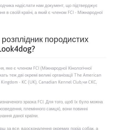
одчика надіслати нам документ, що підтверджує
я в своїй країні, а який є членом FCI - Міжнародної
 розплідник породистих
Look4dog?
я, яке є членом FCI (Міжнародної Кінологічної
ать теж дві окремі великі організації The American
 Kingdom - KC (UK), Canadian Kennel Club,чи CKC,
изначеного зразка FCI. Для того, щоб їх було можна
розведення, племінного самця), вони повинні
нання даної країни.
ерш за все, вдосконалення окремих порід собак, а