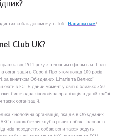
ідник?
родистих собак допоможуть Тобі!
Напиши нам
!
nel Club UK?
 працює від 1911 року з головним офісом в м. Тюен,
на організація в Європі. Протягом понад 100 років
і, за винятком Об`єднаних Штатів та Великої
рацюють з FCI. В даний момент у світі є близько 350
зки. Лише одна кінологічна організація в даній країні
 таких організацій.
ика кінологічна організація, яка діє в Об`єднаних
В AKC є також безліч клубів різних собак. Головною
ідників породистих собак; вони також ведуть