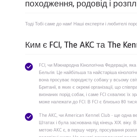
походження, родовід і розпл
Тоді Тобі саме до нам! Наші експерти і любителі по
Ким є FCI, The AKC та The Ken
FCI, чи Міжнародна Кінологічна Федерація, яка
Бельгія. Це найбільша та найстаріша кінологіч
вона просуває породисту собаку у всьому світ
Британії, в яких є окремі організації, що співп
визнаних порід собак, і саме FCI схвалює їх зра
може належати до FCI. В FCI є близько 80 тисяч
The AKC, чи American Kennel Club - ще одна вел
Штатах і була заснована під кінець XIX. віку. 
метою AKC є, в першу чергу, просування розпл