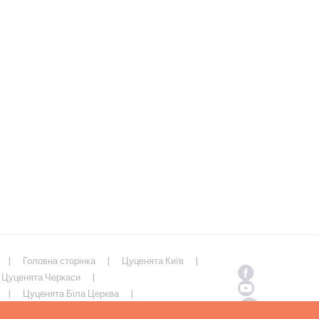
Головна сторінка
Цуценята Київ
Цуценята Черкаси
Цуценята Біла Церква
Полтава
Цуценята Суми