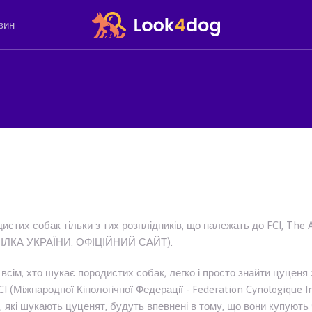
зин
дистих собак тільки з тих розплідників, що належать до FCI, The 
 СПІЛКА УКРАЇНИ. ОФІЦІЙНИЙ САЙТ).
всім, хто шукає породистих собак, легко і просто знайти цуценя
 (Міжнародної Кінологічної Федерації - Federation Cynologique Int
, які шукають цуценят, будуть впевнені в тому, що вони купують