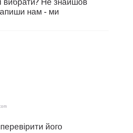
и вибрати? Не знайшов
Напиши нам - ми
.com
перевірити його