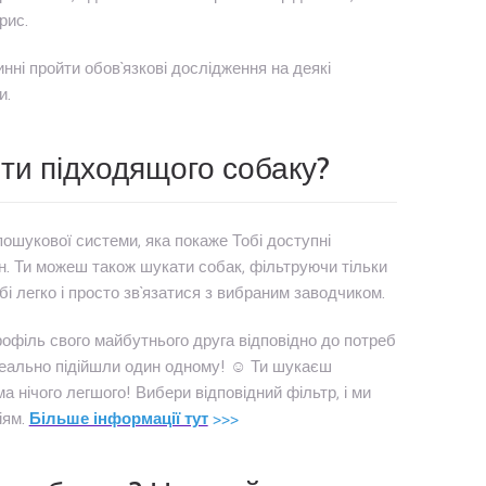
рис.
нні пройти обов`язкові дослідження на деякі
и.
ти підходящого собаку?
ошукової системи, яка покаже Тобі доступні
їн. Ти можеш також шукати собак, фільтруючи тільки
і легко і просто зв`язатися з вибраним заводчиком.
офіль свого майбутнього друга відповідно до потреб
 ідеально підійшли один одному! ☺ Ти шукаєш
 нічого легшого! Вибери відповідний фільтр, і ми
іям.
Більше інформації тут
>>>