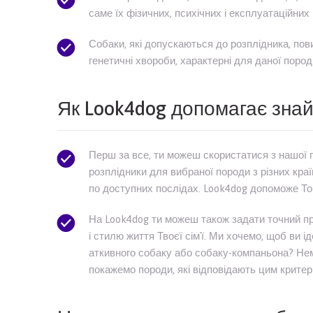
саме їх фізичних, психічних і експлуатаційних 
Собаки, які допускаються до розплідника, пови
генетичні хвороби, характерні для даної пород
Як Look4dog допомагає знай
Перш за все, ти можеш скористатися з нашої п
розплідники для вибраної породи з різних кра
по доступних послідах. Look4dog допоможе Тоб
На Look4dog ти можеш також задати точний пр
і стилю життя Твоєї сім`ї. Ми хочемо, щоб ви
аткивного собаку або собаку-компаньона? Нема
покажемо породи, які відповідають цим критер