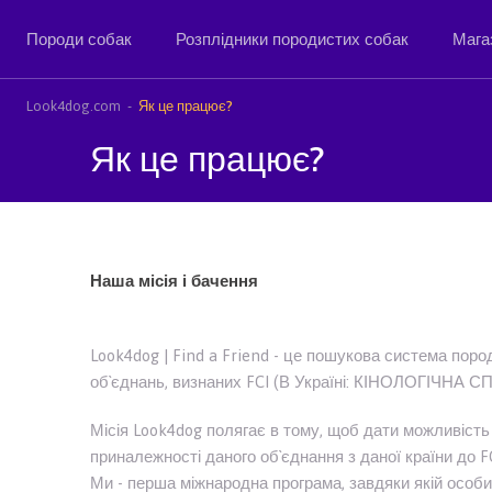
Породи собак
Розплідники породистих собак
Мага
Look4dog.com
Як це працює?
Як це працює?
Наша місія і бачення
Look4dog | Find a Friend - це пошукова система поро
об`єднань, визнаних FCI (В Україні: КІНОЛОГІЧНА
Місія Look4dog полягає в тому, щоб дати можливість 
приналежності даного об`єднання з даної країни до FCI
Ми - перша міжнародна програма, завдяки якій особи