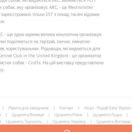
оди собак, які видаються AKC, визнаються FCI і
собак, яку організовує AKC, - це Westminster
зареєстровано тільки 157 з понад тисячі відомих
ня.
C - ще одна окрема велика кінологічна організація
які поділяються на тер`єрів, гончих, кімнатно-
ів, користувальних. Родоводи, які видаються для
 Kennel Club in the United Kingdom - це організатор
дистих собак - Crufts. На цій виставці представлено
ту.
Пакети для заводчиків
Контакт
Акція - Подай Лапу Україні
а
Цуценята Вінниця
Цуценята Рівне
Цуценята Луцьк
Цуценята Тернопіль
Цуценята Чернівці
Цуценята Житомир
иколаїв
Цуценята Запоріжжя
Цуценята Харків
Цуценята 