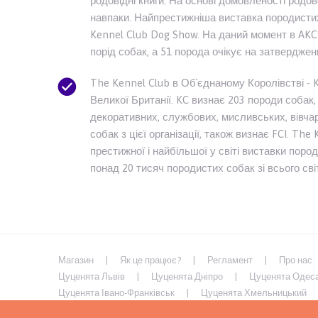
родовідні книги. На основі домовленості родов
навпаки. Найпрестижніша виставка породистих 
Kennel Club Dog Show. На даний момент в AKC 
порід собак, а 51 порода очікує на затверджен
The Kennel Club в Об`єднаному Королівстві - K
Великої Британії. KC визнає 203 породи собак, 
декоративних, службових, мисливських, вівчар
собак з цієї організації, також визнає FCI. The
престижної і найбільшої у світі виставки поро
понад 20 тисяч породистих собак зі всього сві
Магазин
Як це працює?
Регламент
Про нас
Цуценята Львів
Цуценята Дніпро
Цуценята Одес
Цуценята Івано-Франківськ
Цуценята Хмельницький
Цуценята Умань
Цуценята Кривий Ріг
Цуценята М