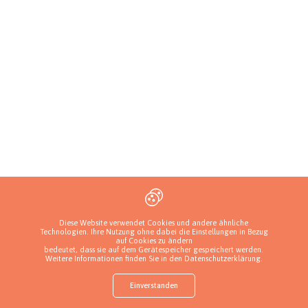
Diese Website verwendet Cookies und andere ähnliche
Technologien. Ihre Nutzung ohne dabei die Einstellungen in Bezug
auf Cookies zu ändern
bedeutet, dass sie auf dem Gerätespeicher gespeichert werden.
Weitere Informationen finden Sie in den
Datenschutzerklärung
.
Einverstanden
shop
Finden Sie einen Welpen
Zucht hinzufügen
Einloggen
Mehr