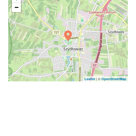
−
| ©
Leaflet
OpenStreetMap