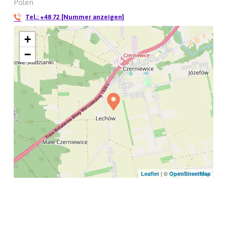
Polen
Tel.:
+48 72 [Nummer anzeigen]
+
−
| ©
Leaflet
OpenStreetMap