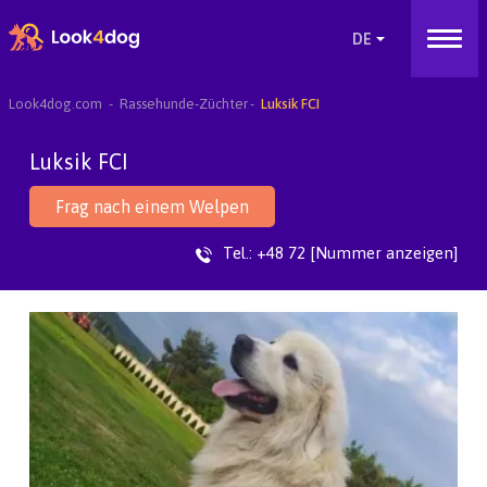
Look4dog.com
Rassehunde-Züchter
Luksik FCI
Luksik FCI
Frag nach einem Welpen
Tel.:
+48 72 [Nummer anzeigen]