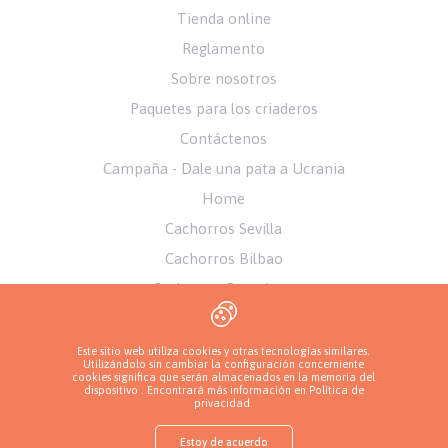
Tienda online
Reglamento
Sobre nosotros
Paquetes para los criaderos
Contáctenos
Campaña - Dale una pata a Ucrania
Home
Cachorros Sevilla
Cachorros Bilbao
Cachorros Pamplona
Cachorros Alicante
Cachorros Murcia
Este sitio web utiliza cookies y otras tecnologías similares.
Utilizándolo sin cambiar la configuración concerniente
cookies significa que serán almacenados en la memoria del
dispositivo . Encontrará más información en
Política de
privacidad
.
Estoy de acuerdo