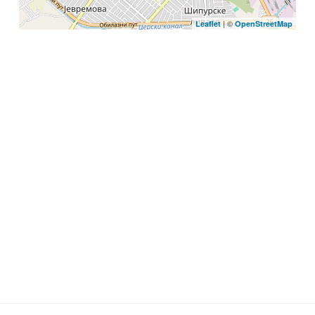
| ©
Leaflet
OpenStreetMap