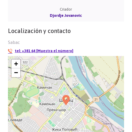
Criador
Djordje Jovanovic
Localización y contacto
Sabac
tel:
+381 64 [Muestra el número]
+
−