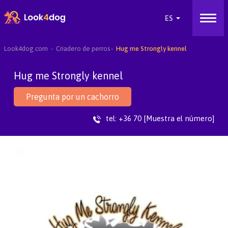
Look4dog.com
Criadero de perros
Hug me Strongly kennel
Hug me Strongly kennel
Pregunta por un cachorro
tel:
+36 70 [Muestra el número]