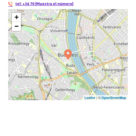
tel:
+36 70 [Muestra el número]
+
−
| ©
Leaflet
OpenStreetMap