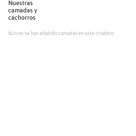
Nuestras
camadas y
cachorros
Aún no se han añadido camadas en este criadero