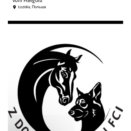
Vom Havgold
Łoziska, Польша