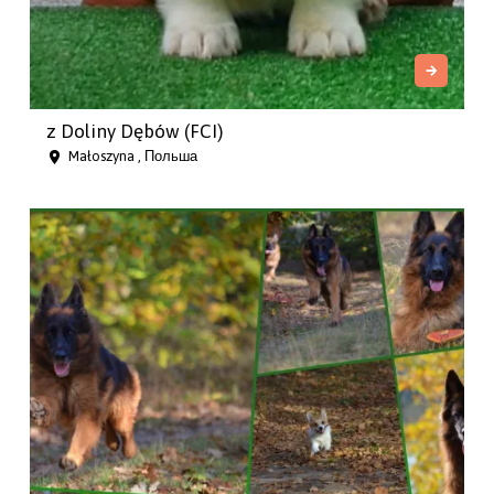
z Doliny Dębów (FCI)
Małoszyna , Польша