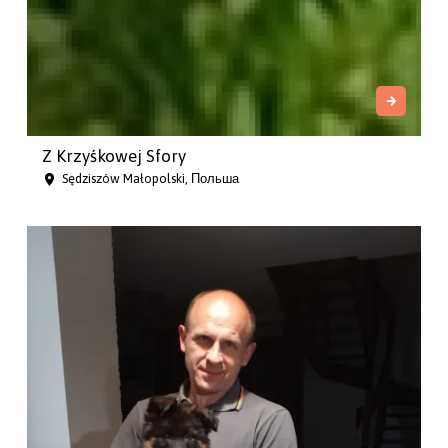
Z Krzyśkowej Sfory
Sędziszów Małopolski, Польша