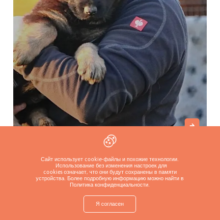
Rempaja (FCI)
Сайт использует cookie-файлы и похожие технологии.
Skwierzyna, Польша
Использование без изменения настроек для
cookies означает, что они будут сохранены в памяти
устройства. Более подробную информацию можно найти в
Политика конфиденциальности
.
Я согласен
shop
Найти щенка
Добавьте питомник
Войти
Больше