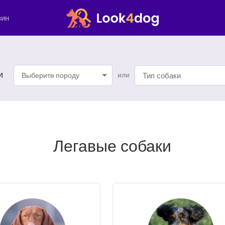
зин
И
Выберите породу
или
Легавые собаки