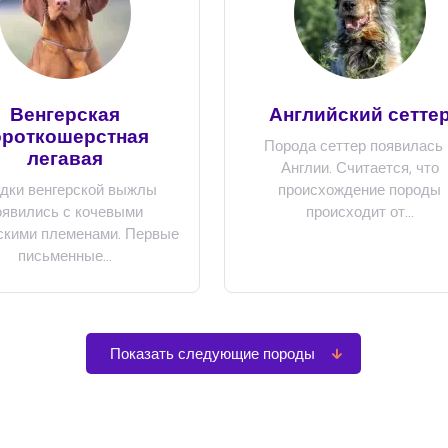
Венгерская
Английский сетте
ороткошерстная
Порода сеттер появилась 
легавая
Англии. Считается, что
дки венгерской выжлы
происхождение породы
оявились с кочевыми
происходит от...
скими племенами. Первые
письменные...
Показать следующие породы