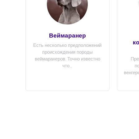
Веймаранер
к
Есть несколько предположений
происхождения породы
веймаранеров. Точно известно
Пре
что...
п
венгер