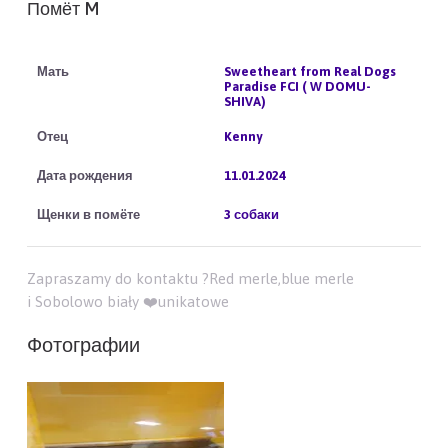
Помёт M
Sweetheart from Real Dogs
Paradise FCI ( W DOMU-
SHIVA)
Kenny
11.01.2024
3 собаки
Zapraszamy do kontaktu ?Red merle,blue merle
i Sobolowo biały ❤️unikatowe
Фотографии