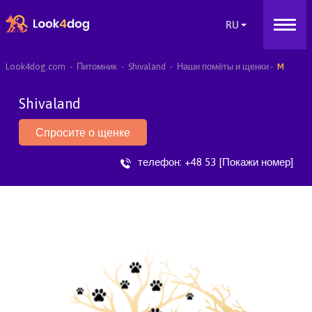
Look4dog.com
Питомник
Shivaland
Наши помёты и щенки
M
Shivaland
Спросите о щенке
телефон:
+48 53 [Покажи номер]