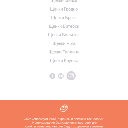
Щенки Минск
Щенки Гродно
Щенки Брест
Щенки Витебск
Щенки Вильнюс
Щенки Рига
Щенки Таллинн
Щенки Каунас
Политика конфиденциальности
Сайт использует cookie-файлы и похожие технологии.
Использование без изменения настроек для
cookies означает, что они будут сохранены в памяти
Copyrights ( c ) 2026 Look4dog.com