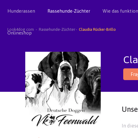
Hunderassen
Rassehunde-Züchter
Wie das funktion
Look4dog.com
Rassehunde-Züchter
Claudia Rücker-Brillo
Onlineshop
Cla
Fr
Unse
In die