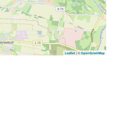
| ©
Leaflet
OpenStreetMap