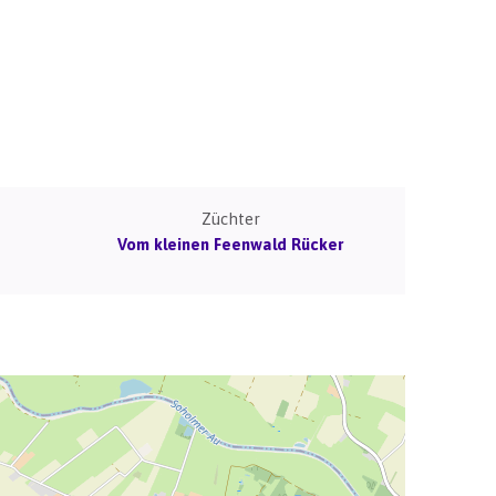
Züchter
Vom kleinen Feenwald Rücker