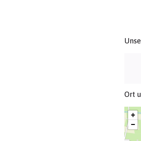
Unse
Ort 
+
−