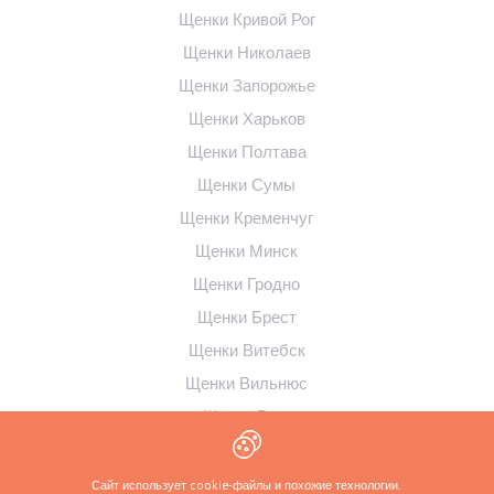
Щенки Кривой Рог
Щенки Николаев
Щенки Запорожье
Щенки Харьков
Щенки Полтава
Щенки Сумы
Щенки Кременчуг
Щенки Минск
Щенки Гродно
Щенки Брест
Щенки Витебск
Щенки Вильнюс
Щенки Рига
Щенки Таллинн
Щенки Каунас
Сайт использует cookie-файлы и похожие технологии.