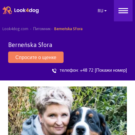
Look4dog.com
Питомник
Berneńska Sfora
Berneńska Sfora
Спросите о щенке
телефон:
+48 72 [Покажи номер]