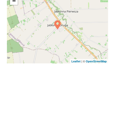
−
| ©
Leaflet
OpenStreetMap