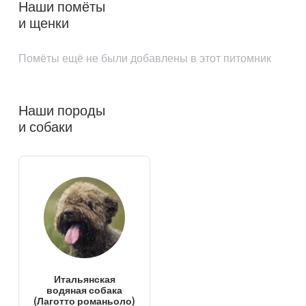
Наши помёты
и щенки
Помёты ещё не были добавлены в этот питомник
Наши породы
и собаки
Итальянская
водяная собака
(Лаготто романьоло)