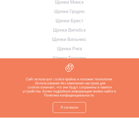
Щенки Минск
Щенки Гродно
Щенки Брест
Щенки Витебск
Щенки Вильнюс
Щенки Рига
Щенки Таллинн
Щенки Каунас
Сайт использует cookie-файлы и похожие технологии.
Использование без изменения настроек для
cookies означает, что они будут сохранены в памяти
устройства. Более подробную информацию можно найти в
Политика конфиденциальности
.
Я согласен
shop
Найти щенка
Спросите о щенке
Позвоните заводчику
Больше
Политика конфиденциальности