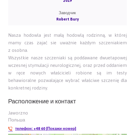
2019
Заводчик
Robert Bury
Nasza hodowla jest małą hodowlą rodzinną, w której
mamy czas zajać sie uważnie każdym szczeniakiem
z osobna.
Wszystkie nasze szczeniaki są poddawane dwuetapowej
wczesnej stymulacji neurologicznej, oraz przed oddaniem
w ręce nowych właścicieli robione są im testy
behawioralne pozwalające wybrać właściwe szczenię dla
konkretnej rodziny.
Расположение и контакт
Jaworzno
Польша
телефон:
+48 60 [Покажи номер]