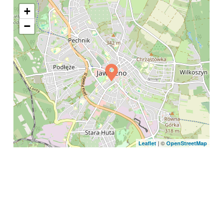
+
−
| ©
Leaflet
OpenStreetMap