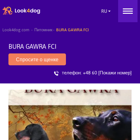
Look4dog.com
Питомник
BURA GAWRA FCI
BURA GAWRA FCI
Спросите о щенке
телефон:
+48 60 [Покажи номер]