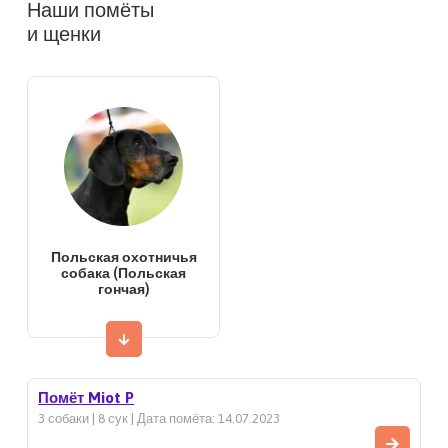
Наши помёты
и щенки
Польская охотничья
собака (Польская
гончая)
Помёт Miot P
3 собаки | 8 сук | Дата помёта: 14.07.2023