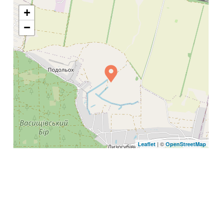
+
−
| ©
Leaflet
OpenStreetMap