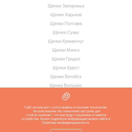
Щенки Запорожье
Щенки Харьков
Щенки Полтава
Щенки Сумы
Щенки Кременчуг
Щенки Минск
Щенки Гродно
Щенки Брест
Щенки Витебск
Щенки Вильнюс
Щенки Рига
Щенки Таллинн
Сайт использует cookie-файлы и похожие технологии.
Использование без изменения настроек для
Щенки Каунас
cookies означает, что они будут сохранены в памяти
устройства. Более подробную информацию можно найти в
Политика конфиденциальности
.