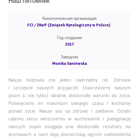
Наш питомник
Кинологическая организация
FCI / ZKwP (Związek Kynologiczny w Polsce)
Год создания
2017
Заводчик
Monika Saniewska
Nasza hodowla ma jeden nadrzędny cel. Zdrowie
i szczęście naszych przyjaciół. Stworzyliśmy naszym
psom (i nie tylko) idealne, doskonałe warunki do zycia.
Poświęcamy im maximum swojego czasu i kochamy
ponad zycie. Nasze psy sa zdrowe i zadbane. Dzięki
całemu sercu włozonemu w wychowanie i pielęgnację
naszych pupili osiągaja one doskonałe rezultaty na
wystawach a nam dają dostarczają ogrom zadowolenia