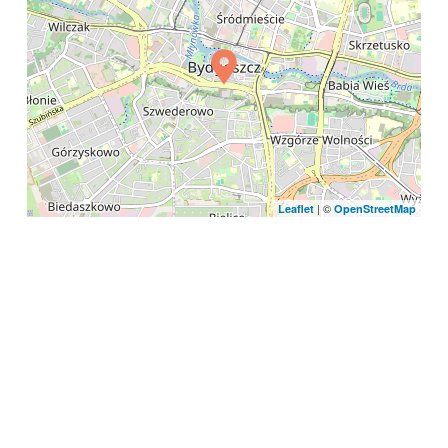
| ©
Leaflet
OpenStreetMap