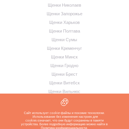
Щенки Николаев
Щенки Запорожье
Щенки Харьков
Щенки Полтава
Щенки Сумы
Щенки Кременчуг
Щенки Минск
Щенки Гродно
Щенки Брест
Щенки Витебск
Щенки Вильнюс
Щенки Рига
Щенки Таллинн
Сайт использует cookie-файлы и похожие технологии.
Использование без изменения настроек для
Щенки Каунас
cookies означает, что они будут сохранены в памяти
устройства. Более подробную информацию можно найти в
Политика конфиденциальности
.