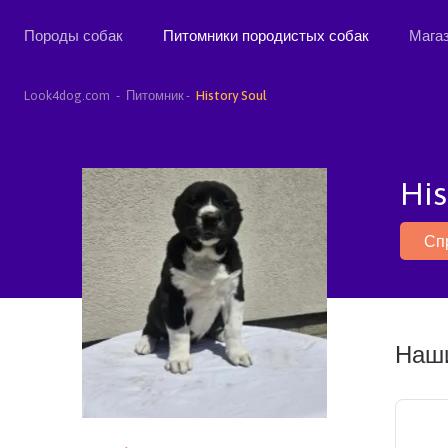
Породы собак
Питомники породистых собак
Мага
Look4dog.com
Питомник
History Soul
His
Сп
Наши