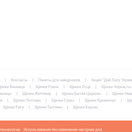
Контакты
Пакеты для заводчиков
Акция "Дай Лапу Украи
енки Винница
Щенки Ровно
Щенки Луцк
Щенки Черкассы
рновцы
Щенки Житомир
Щенки Белая Церковь
Щенки Ума
ов
Щенки Полтава
Щенки Сумы
Щенки Кременчуг
Ще
Щенки Рига
Щенки Таллинн
Щенки Каунас
 технологии. Использование без изменения настроек для