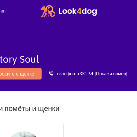
зин
tory Soul
телефон:
+381 64 [Покажи номер]
росите о щенке
 помёты и щенки