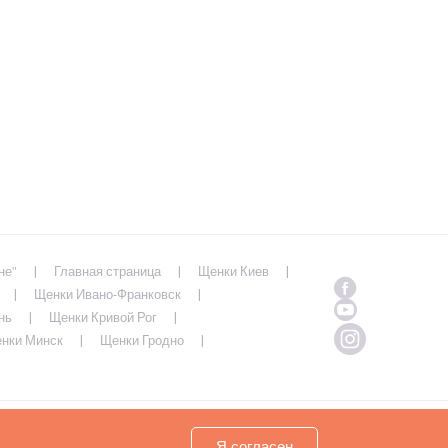
не"
Главная страница
Щенки Киев
Щенки Ивано-Франковск
нь
Щенки Кривой Рог
нки Минск
Щенки Гродно
Copyrights ( c ) 2026 Look4dog.com
Я согласен