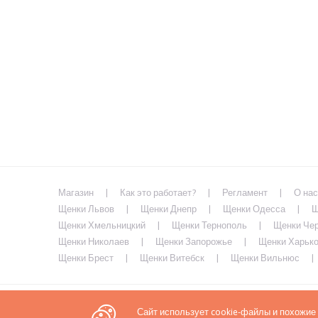
Магазин
Как это работает?
Регламент
О нас
Щенки Львов
Щенки Днепр
Щенки Одесса
Щ
Щенки Хмельницкий
Щенки Тернополь
Щенки Че
Щенки Николаев
Щенки Запорожье
Щенки Харьк
Щенки Брест
Щенки Витебск
Щенки Вильнюс
Сайт использует cookie-файлы и похожие
Политика конфиденциальности