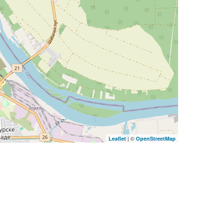
| ©
Leaflet
OpenStreetMap