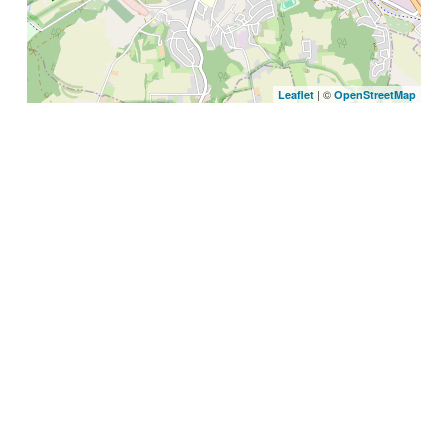
| ©
Leaflet
OpenStreetMap