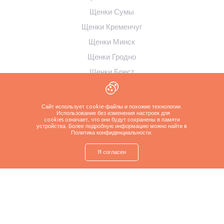
Щенки Сумы
Щенки Кременчуг
Щенки Минск
Щенки Гродно
Щенки Брест
Щенки Витебск
Щенки Вильнюс
Сайт использует cookie-файлы и похожие технологии.
Использование без изменения настроек для
Щенки Рига
cookies означает, что они будут сохранены в памяти
устройства. Более подробную информацию можно найти в
Щенки Таллинн
Политика конфиденциальности
.
Щенки Каунас
Я согласен
shop
Найти щенка
Спросите о щенке
Позвоните заводчику
Больше