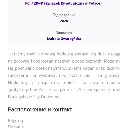
FCI / ZKwP (Związek Kynologiczny w Polsce)
Год создания
2020
Заводчик
Izabela Gwardyńska
Jesteśmy małą domową hodowlą zwracającą dużą uwagę
na zdrowie i dobrostan naszych podopiecznych. Możemy
się pochwalić doskonałymi wynikami badań oraz dużymi
sukcesami na wystawach w Polsce jak i za granicą.
Hodujemy z pasji oraz miłości do dwóch rzadko
spotykanych w Polsce ras jakimi są Sussex Spaniele oraz
Portugalskie Psy Dowodne.
Расположение и контакт
Biłgoraj
Польша