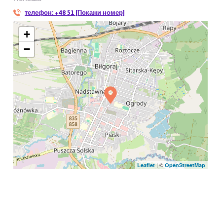
телефон:
+48 51 [Покажи номер]
+
−
| ©
Leaflet
OpenStreetMap