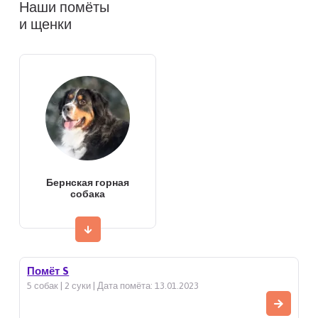
Наши помёты
и щенки
Бернская горная
собака
Помёт S
5 собак | 2 суки | Дата помёта: 13.01.2023