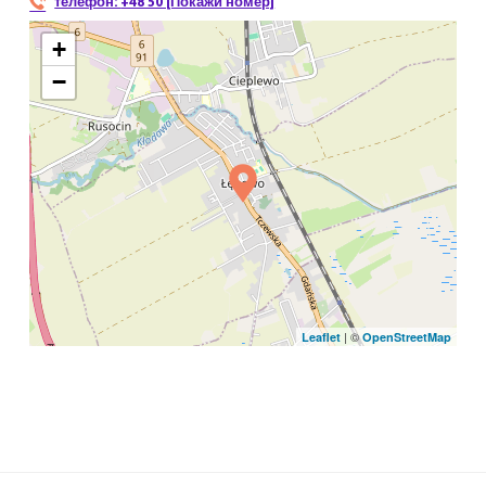
телефон:
+48 50 [Покажи номер]
+
−
| ©
Leaflet
OpenStreetMap