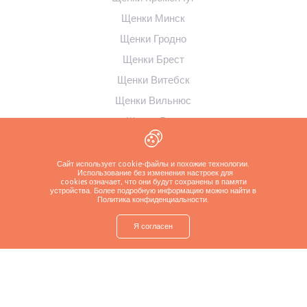
Щенки Минск
Щенки Гродно
Щенки Брест
Щенки Витебск
Щенки Вильнюс
Щенки Рига
Щенки Таллинн
Щенки Каунас
Сайт использует cookie-файлы и похожие технологии.
Использование без изменения настроек для
cookies означает, что они будут сохранены в памяти
устройства. Более подробную информацию можно найти в
Политика конфиденциальности
.
Я согласен
shop
Найти щенка
Спросите о щенке
Позвоните заводчику
Больше
Политика конфиденциальности