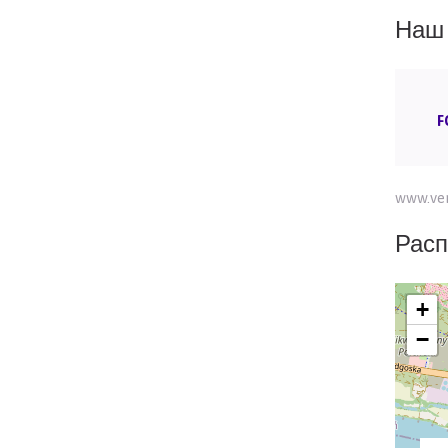
Наш 
F
www.ven
Расп
+
−