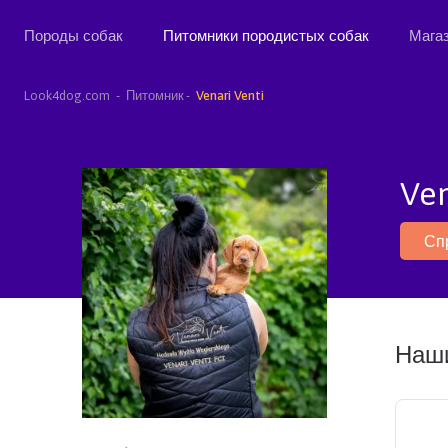
Породы собак
Питомники породистых собак
Мага
Look4dog.com
Питомник
Venari Venti
Ven
Сп
Наши