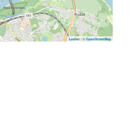
| ©
Leaflet
OpenStreetMap