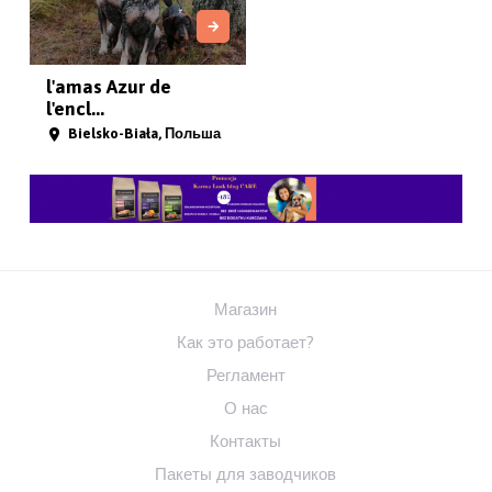
l'amas Azur de
l'encl...
Bielsko-Biała, Польша
Магазин
Как это работает?
Регламент
О нас
Контакты
Пакеты для заводчиков