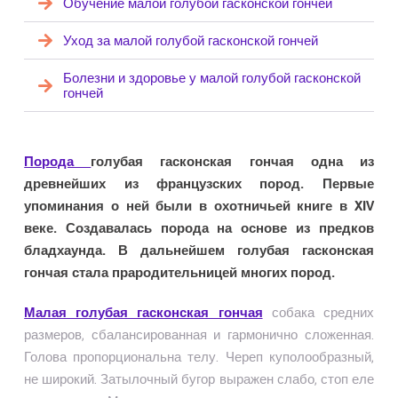
Обучение малой голубой гасконской гончей
Уход за малой голубой гасконской гончей
Болезни и здоровье у малой голубой гасконской
гончей
Порода
голубая гасконская гончая одна из
древнейших из французских пород. Первые
упоминания о ней были в охотничьей книге в XIV
веке. Создавалась порода на основе из предков
бладхаунда. В дальнейшем голубая гасконская
гончая стала прародительницей многих пород.
Малая голубая гасконская гончая
собака средних
размеров, сбалансированная и гармонично сложенная.
Голова пропорциональна телу. Череп куполообразный,
не широкий. Затылочный бугор выражен слабо, стоп еле