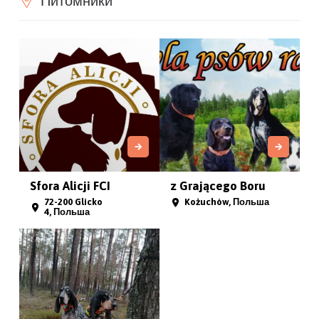
Питомники
Sfora Alicji FCI
z Grającego Boru
72-200 Glicko
Kożuchów, Польша
4, Польша