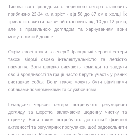
Типова вага Ірландського червоного сетера становить
приблизно 25-34 кг, а зріст - від 58 до 67 см в холці. Їх
тривалість життя зазвичай становить від 10 до 12 років,
але з правильною доглядом та харчуванням вони
можуть жити й довше.
Окрім своєї краси та енергії, Ірландські червоні сетери
також відомі своєю інтелектуальністю та легкістю
навчання. Вони швидко вивчають команди та завдяки
своїй вродливості та грації часто беруть участь у різних
виставках собак. Вони також можуть бути відмінними
собаками-повідомниками та службовцями.
Ірландські червоні сетери потребують регулярного
догляду за шерстю, включаючи щоденну чистку та
стрижку. Вони також потребують достатньої фізичної
активності та регулярних прогулянок, щоб задовольнити
свою енергію. Важливо також забезпечити їм достатню