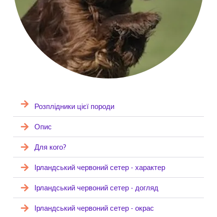
Розплідники цієї породи
Опис
Для кого?
Ірландський червоний сетер - характер
Ірландський червоний сетер - догляд
Ірландський червоний сетер - окрас