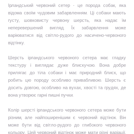
Ірландський червоний сетер - це порода собак, яка
відома своїм чудовим забарвленням. Ці собаки мають
густу, шовковисту червону шерсть, яка надає їм
неперевершений вигляд. Їх забарвлення може
варіюватися від світло-рудого до насичено-червоного
відтінку.
Шерсть ірландського червоного сетера має гладку
текстуру і виглядає дуже блискучою. Вона добре
прилягає до тіла собаки і має природний блиск, що
робить цю породу особливо привабливою. Шерсть є
досить довгою, особливо на вухах, хвості та грудях, де
вона утворює гарні пишні пучки.
Колір шерсті ірландського червоного сетера може бути
різним, але найпоширенішим є червоний відтінок. Він
може бути від світло-рудого до глибокого червоного
кольору. Цей червоний відтінок може мати різні варіації,