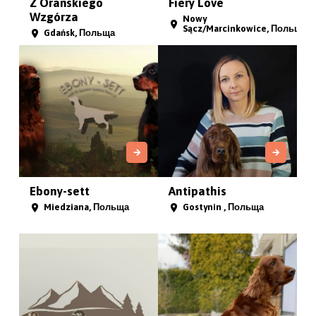
Z Orańskiego
Fiery Love
Wzgórza
Nowy
Sącz/Marcinkowice, Польща
Gdańsk, Польща
Ebony-sett
Antipathis
Miedziana, Польща
Gostynin , Польща