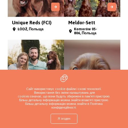
Unique Reds (FCI)
Meldor-Sett
ŁÓDŹ, Польща
Komorów 05-
806, Польща
Сайт використовує cookie-файли і схожі технології.
Використання без зміни налаштувань для
cookies означає, що вони будуть збережені в пам'яті пристрою.
Imperialsetter
Rude Wrzosy
Більш детальну інформацію можна знайти в
пам'яті пристрою.
Більш детальну інформацію можна знайти в Політика
Bobrowniki, Польща
Warka, Польща
конфіденційності
.
Я згоден
shop
Знайти цуценя
Додайте розплідник
Увійти
Більше