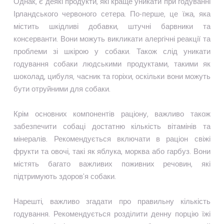
Однак, є деякі продукти, які краще уникати при годуванні
Ірландського червоного сетера. По-перше, це їжа, яка
містить шкідливі добавки, штучні барвники та
консерванти. Вони можуть викликати алергічні реакції та
проблеми зі шкірою у собаки. Також слід уникати
годування собаки людськими продуктами, такими як
шоколад, цибуля, часник та горіхи, оскільки вони можуть
бути отруйними для собаки.
Крім основних компонентів раціону, важливо також
забезпечити собаці достатню кількість вітамінів та
мінералів. Рекомендується включати в раціон свіжі
фрукти та овочі, такі як яблука, морква або гарбуз. Вони
містять багато важливих поживних речовин, які
підтримують здоров'я собаки.
Нарешті, важливо згадати про правильну кількість
годування. Рекомендується розділити денну порцію їжі