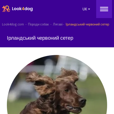
Look4dog.com
Породи собак
Лягаві
Ірландський червоний сетер
Ірландський червоний сетер