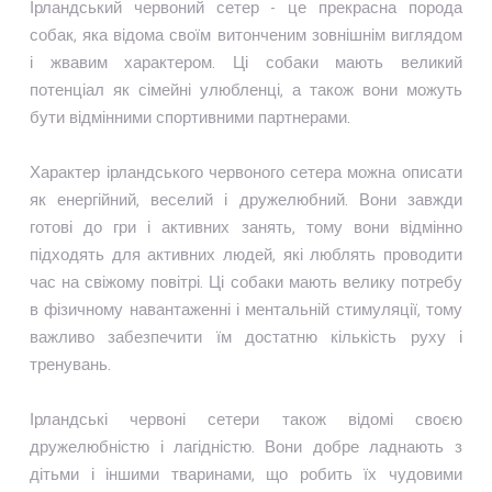
Ірландський червоний сетер - це прекрасна порода
собак, яка відома своїм витонченим зовнішнім виглядом
і жвавим характером. Ці собаки мають великий
потенціал як сімейні улюбленці, а також вони можуть
бути відмінними спортивними партнерами.
Характер ірландського червоного сетера можна описати
як енергійний, веселий і дружелюбний. Вони завжди
готові до гри і активних занять, тому вони відмінно
підходять для активних людей, які люблять проводити
час на свіжому повітрі. Ці собаки мають велику потребу
в фізичному навантаженні і ментальній стимуляції, тому
важливо забезпечити їм достатню кількість руху і
тренувань.
Ірландські червоні сетери також відомі своєю
дружелюбністю і лагідністю. Вони добре ладнають з
дітьми і іншими тваринами, що робить їх чудовими