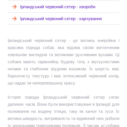
Ірландський червоний сетер - хвороби
Ірландський червоний сетер - харчування
Ірландський червоний сетер - це велика, енергійна і
красива порода собак, яка відома своїм витонченим
зовнішнім виглядом та великими рухливими вухами. Ці
собаки мають гармонійну будову тіла, з мускулистими
ногами та глибоким грудним кошиком. Їх шерсть має
бархатисту текстуру і має інтенсивний червоний колір,
що надає їм неперевершену красу.
Історія породи Ірландський червоний сетер сягає
далеких часів. Вони були використовувані в Ірландії для
полювання на водяну птицю, таку як качки та гуси. Їх
велика швидкість, витривалість та відмінний нюх робили
їх ідеальними помічниками полювців. З часом, ці собаки