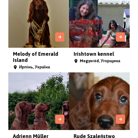
Melody of Emerald
Irishtown kennel
Island
Mogyoród, Угорщина
Ирпінь, Україна
Adrienn Müller
Rude Szaleństwo