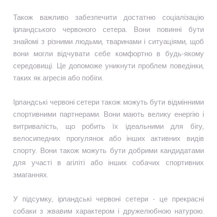
Також важливо забезпечити достатню соціалізацію
ірландського червоного сетера. Вони повинні бути
знайомі з різними людьми, тваринами і ситуаціями, щоб
вони могли відчувати себе комфортно в будь-якому
середовищі. Це допоможе уникнути проблем поведінки,
таких як агресія або побіги.
Ірландські червоні сетери також можуть бути відмінними
спортивними партнерами. Вони мають велику енергію і
витривалість, що робить їх ідеальними для бігу,
велосипедних прогулянок або інших активних видів
спорту. Вони також можуть бути добрими кандидатами
для участі в агіліті або інших собачих спортивних
змаганнях.
У підсумку, ірландські червоні сетери - це прекрасні
собаки з жвавим характером і дружелюбною натурою.