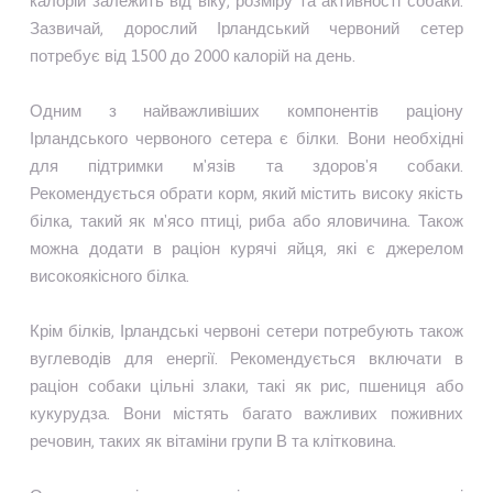
калорій залежить від віку, розміру та активності собаки.
Зазвичай, дорослий Ірландський червоний сетер
потребує від 1500 до 2000 калорій на день.
Одним з найважливіших компонентів раціону
Ірландського червоного сетера є білки. Вони необхідні
для підтримки м'язів та здоров'я собаки.
Рекомендується обрати корм, який містить високу якість
білка, такий як м'ясо птиці, риба або яловичина. Також
можна додати в раціон курячі яйця, які є джерелом
високоякісного білка.
Крім білків, Ірландські червоні сетери потребують також
вуглеводів для енергії. Рекомендується включати в
раціон собаки цільні злаки, такі як рис, пшениця або
кукурудза. Вони містять багато важливих поживних
речовин, таких як вітаміни групи В та клітковина.