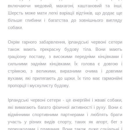
включаючи медовий, махагоні, каштановий та інші.
Шерсть може мати легкі варіації відтінків, що додає ще
більше глибини і багатства до зовнішнього вигляду
собаки.
Окрім гарного забарвлення, ірландські червоні сетери
також мають прекрасну будову тіла. Вони мають
граціозну поставу, з високими передніми кінцівками і
сильними задніми кінцівками. Їх голова є довгою і
стрімкою, з великими, виразними очима і довгими
вухами, які прилягають до щоки. Їх тіло має гармонійні
пропорції і мускулисту будову.
Ірландські червоні сетери - це енергійні і жваві собаки,
які вимагають багато фізичної активності і руху. Вони є
відмінними спортивними партнерами і люблять брати
участь у різних видів спорту, таких як апорт, бег з
перешкодами і плавання. Вони також дуже соціальні і