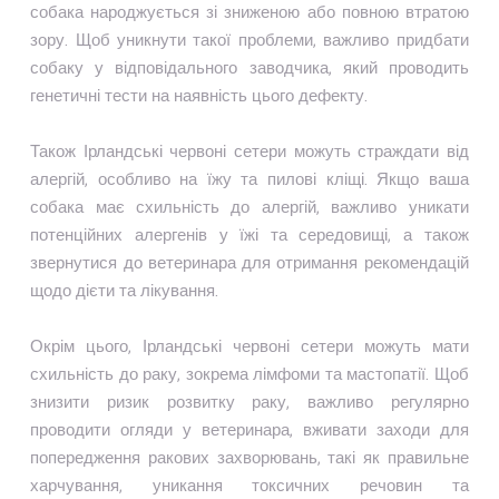
собака народжується зі зниженою або повною втратою
зору. Щоб уникнути такої проблеми, важливо придбати
собаку у відповідального заводчика, який проводить
генетичні тести на наявність цього дефекту.
Також Ірландські червоні сетери можуть страждати від
алергій, особливо на їжу та пилові кліщі. Якщо ваша
собака має схильність до алергій, важливо уникати
потенційних алергенів у їжі та середовищі, а також
звернутися до ветеринара для отримання рекомендацій
щодо дієти та лікування.
Окрім цього, Ірландські червоні сетери можуть мати
схильність до раку, зокрема лімфоми та мастопатії. Щоб
знизити ризик розвитку раку, важливо регулярно
проводити огляди у ветеринара, вживати заходи для
попередження ракових захворювань, такі як правильне
харчування, уникання токсичних речовин та