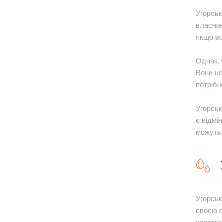
Угорськ
власник
якщо во
Однак, 
Вони не
потрібн
Угорськ
є відмі
можуть 
Угорськ
своєю е