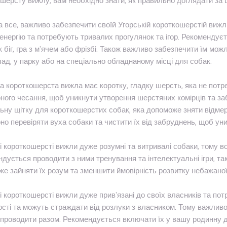
шерсту вижлу, вам необхідно знати, як правильно доглядати за
 все, важливо забезпечити своїй Угорській короткошерстій вижлі
енергію та потребують тривалих прогулянок та ігор. Рекомендуєт
к біг, гра з м'ячем або фрізбі. Також важливо забезпечити їм можл
ад, у парку або на спеціально обладнаному місці для собак.
а короткошерста вижла має коротку, гладку шерсть, яка не потр
ного чесання, щоб уникнути утворення шерстяних комірців та з
ьну щітку для короткошерстих собак, яка допоможе зняти відмер
но перевіряти вуха собаки та чистити їх від забруднень, щоб ун
і короткошерсті вижли дуже розумні та витривалі собаки, тому 
дується проводити з ними тренування та інтелектуальні ігри, та
е зайняти їх розум та зменшити ймовірність розвитку небажаної 
і короткошерсті вижли дуже прив'язані до своїх власників та пот
сті та можуть страждати від розлуки з власником. Тому важливо 
проводити разом. Рекомендується включати їх у вашу родинну ді