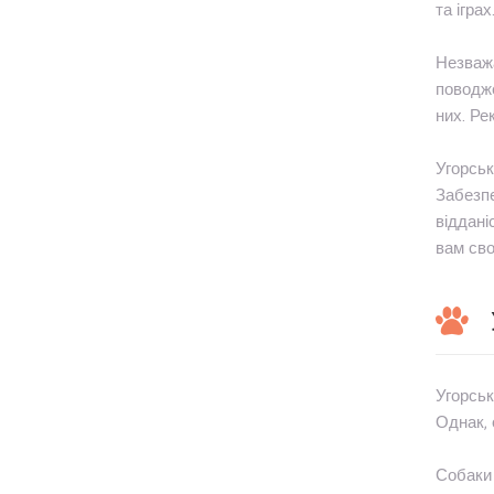
та іграх
Незважа
поводже
них. Ре
Угорськ
Забезпе
віддані
вам сво
Угорськ
Однак, 
Собаки 