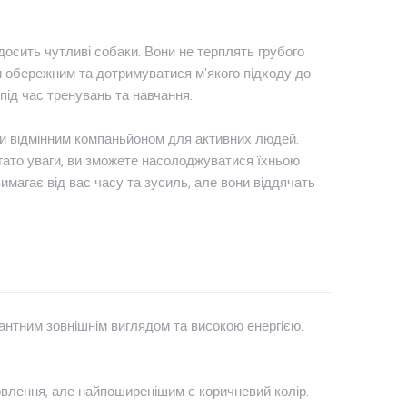
досить чутливі собаки. Вони не терплять грубого
 обережним та дотримуватися м'якого підходу до
ід час тренувань та навчання.
ти відмінним компаньйоном для активних людей.
гато уваги, ви зможете насолоджуватися їхньою
имагає від вас часу та зусиль, але вони віддячать
антним зовнішнім виглядом та високою енергією.
рвлення, але найпоширенішим є коричневий колір.