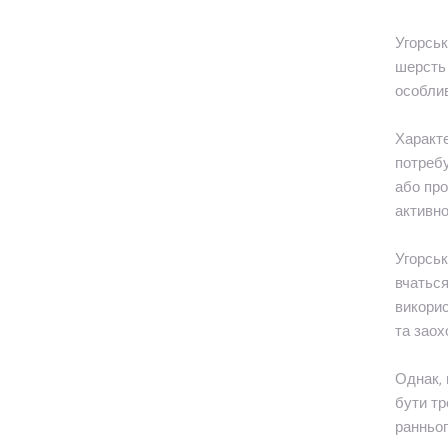
Угорськ
шерсть 
особли
Характе
потребу
або про
активно
Угорськ
вчаться
викорис
та заох
Однак, 
бути тр
ранньог