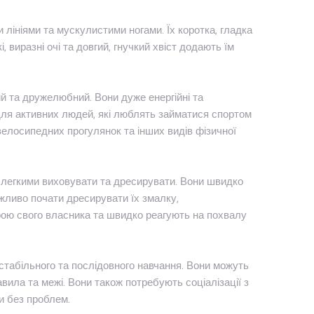
 лініями та мускулистими ногами. Їх коротка, гладка
, виразні очі та довгий, гнучкий хвіст додають їм
й та дружелюбний. Вони дуже енергійні та
 для активних людей, які люблять займатися спортом
 велосипедних прогулянок та інших видів фізичної
 легкими виховувати та дресирувати. Вони швидко
жливо почати дресирувати їх змалку,
рою свого власника та швидко реагують на похвалу
стабільного та послідовного навчання. Вони можуть
вила та межі. Вони також потребують соціалізації з
и без проблем.