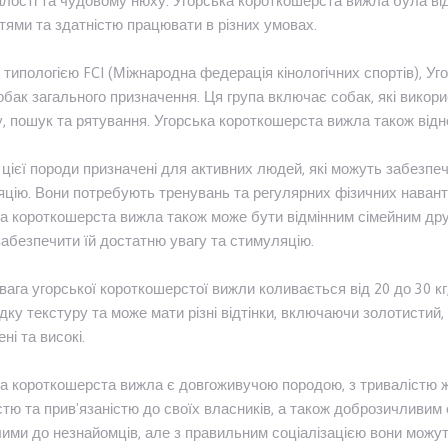
лості та чудовому нюху. Угорська короткошерста вижла була в
тями та здатністю працювати в різних умовах.
з типологією FCI (Міжнародна федерація кінологічних спортів), У
обак загального призначення. Ця група включає собак, які вико
, пошук та рятування. Угорська короткошерста вижла також віднос
цієї породи призначені для активних людей, які можуть забезпе
цію. Вони потребують тренувань та регулярних фізичних навант
а короткошерста вижла також може бути відмінним сімейним друг
абезпечити їй достатню увагу та стимуляцію.
вага угорської короткошерстої вижли коливається від 20 до 30 кг, 
дку текстуру та може мати різні відтінки, включаючи золотистий, 
ні та високі.
а короткошерста вижла є довгоживучою породою, з тривалістю жит
стю та прив'язаністю до своїх власників, а також доброзичливим
лими до незнайомців, але з правильним соціалізацією вони мо