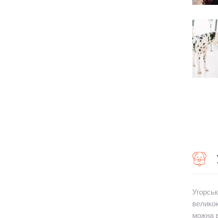
Угорськ
великою
можна в