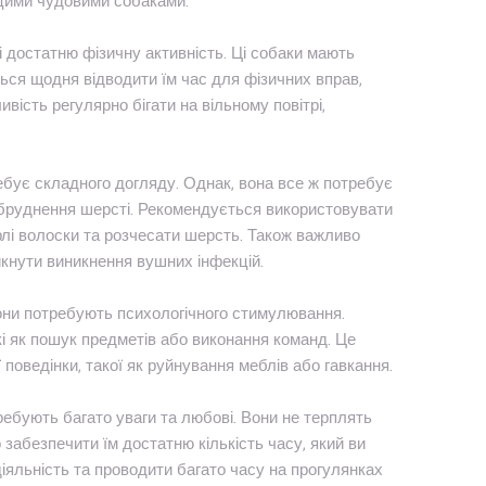
 цими чудовими собаками.
 достатню фізичну активність. Ці собаки мають
ься щодня відводити їм час для фізичних вправ,
ивість регулярно бігати на вільному повітрі,
ебує складного догляду. Однак, вона все ж потребує
абруднення шерсті. Рекомендується використовувати
лі волоски та розчесати шерсть. Також важливо
икнути виникнення вушних інфекцій.
вони потребують психологічного стимулювання.
кі як пошук предметів або виконання команд. Це
поведінки, такої як руйнування меблів або гавкання.
ребують багато уваги та любові. Вони не терплять
забезпечити їм достатню кількість часу, який ви
яльність та проводити багато часу на прогулянках