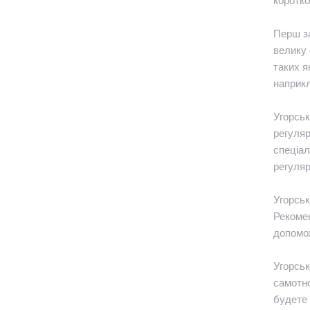
коротко
Перш за
велику 
таких я
наприкл
Угорськ
регуляр
спеціал
регуляр
Угорськ
Рекомен
допомож
Угорськ
самотно
будете 