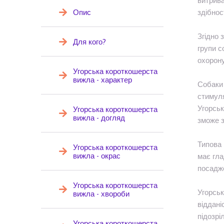
витрива
Опис
здібнос
Згідно 
Для кого?
групи с
охорону
Угорська короткошерста
вижла - характер
Собаки 
стимуля
Угорськ
Угорська короткошерста
вижла - догляд
зможе з
Типова 
Угорська короткошерста
вижла - окрас
має гла
посадже
Угорська короткошерста
Угорськ
вижла - хвороби
віддані
підозрі
Угорська короткошерста