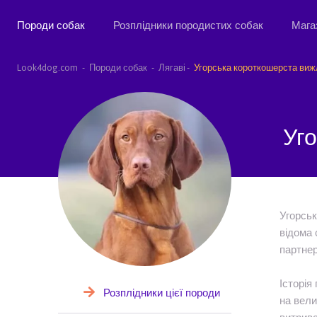
Породи собак
Розплідники породистих собак
Мага
Look4dog.com
Породи собак
Лягаві
Угорська короткошерста виж
Уг
Угорськ
відома 
партнер
Історія
Розплідники цієї породи
на вели