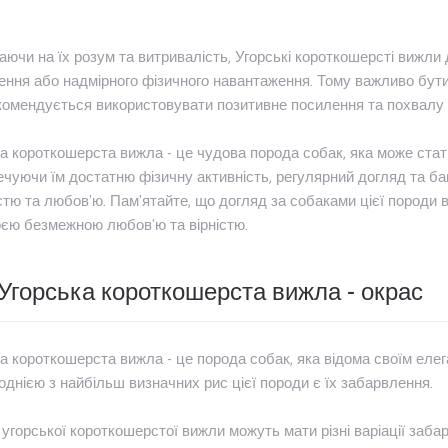
.
ючи на їх розум та витривалість, Угорські короткошерсті вижли 
ння або надмірного фізичного навантаження. Тому важливо бути
комендується використовувати позитивне посилення та похвалу п
а короткошерста вижла - це чудова порода собак, яка може ста
чуючи їм достатню фізичну активність, регулярний догляд та ба
стю та любов'ю. Пам'ятайте, що догляд за собаками цієї породи в
єю безмежною любов'ю та вірністю.
Угорська короткошерста вижла - окрас
а короткошерста вижла - це порода собак, яка відома своїм елег
однією з найбільш визначних рис цієї породи є їх забарвлення.
угорської короткошерстої вижли можуть мати різні варіації заба