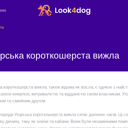
зин
ла
орська короткошерста вижла
а короткошерста вижла, також відома як візсла, є однією з найст
своєю енергією, витривалістю та відданістю своїм власникам. У
ом та сімейним другом.
 породи Угорська короткошерста вижла сягає далеких часів. Ці 
ку дичину, таку як олени та кабани. Вони були незамінними помі