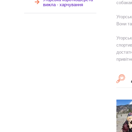
собака
вижла - харчування
Угорськ
Вони та
Угорськ
спортив
достатн
привітн