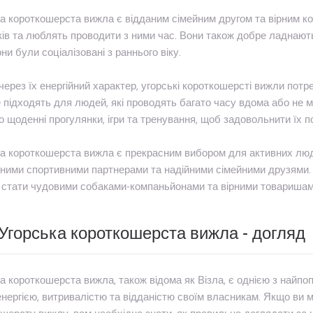
а короткошерста вижла є відданим сімейним другом та вірним ко
ів та люблять проводити з ними час. Вони також добре ладнают
ни були соціалізовані з раннього віку.
через їх енергійний характер, угорські короткошерсті вижли потр
 підходять для людей, які проводять багато часу вдома або не м
о щоденні прогулянки, ігри та тренування, щоб задовольнити їх п
а короткошерста вижла є прекрасним вибором для активних людей
нними спортивними партнерами та надійними сімейними друзями.
стати чудовими собаками-компаньйонами та вірними товаришами 
Угорська короткошерста вижла - догляд
а короткошерста вижла, також відома як Візла, є однією з найпоп
нергією, витривалістю та відданістю своїм власникам. Якщо ви 