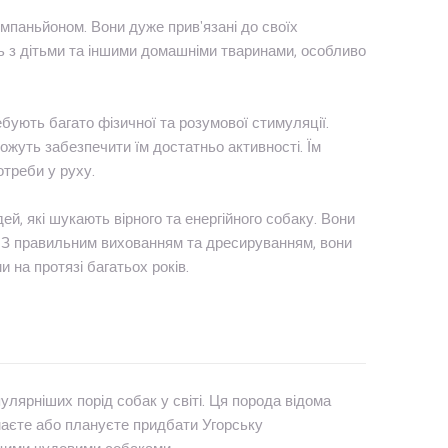
мпаньйоном. Вони дуже прив'язані до своїх
ь з дітьми та іншими домашніми тваринами, особливо
ебують багато фізичної та розумової стимуляції.
ожуть забезпечити їм достатньо активності. Їм
отреби у руху.
, які шукають вірного та енергійного собаку. Вони
 З правильним вихованням та дресируванням, вони
на протязі багатьох років.
улярніших порід собак у світі. Ця порода відома
маєте або плануєте придбати Угорську