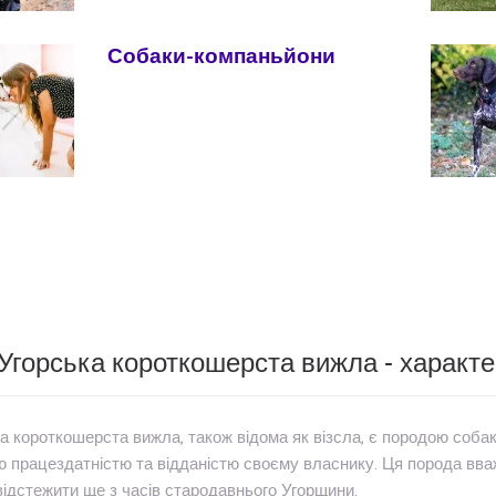
Собаки-компаньйони
Угорська короткошерста вижла - характе
а короткошерста вижла, також відома як візсла, є породою собак
 працездатністю та відданістю своєму власнику. Ця порода вважа
ідстежити ще з часів стародавнього Угорщини.