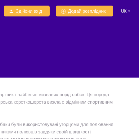
Здійсни вхід
Додай розплідник
аріших і найбільш визнаних порід собак. Ця порода
горська короткошерста вижла є відмінним спортивним
собаки були використовувані угорцями для полювання
чниками полювців завдяки своїй швидкості,