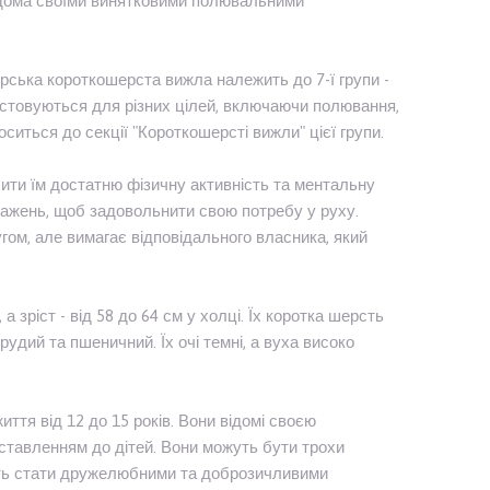
ідома своїми винятковими полювальними
горська короткошерста вижла належить до 7-ї групи -
ристовуються для різних цілей, включаючи полювання,
иться до секції "Короткошерсті вижли" цієї групи.
чити їм достатню фізичну активність та ментальну
ажень, щоб задовольнити свою потребу у руху.
ом, але вимагає відповідального власника, який
а зріст - від 58 до 64 см у холці. Їх коротка шерсть
рудий та пшеничний. Їх очі темні, а вуха високо
тя від 12 до 15 років. Вони відомі своєю
 ставленням до дітей. Вони можуть бути трохи
жуть стати дружелюбними та доброзичливими