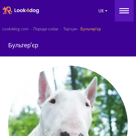
Look4dog.com
Породи собак
Тер'єри
Бультер’єр
Бультер’єр