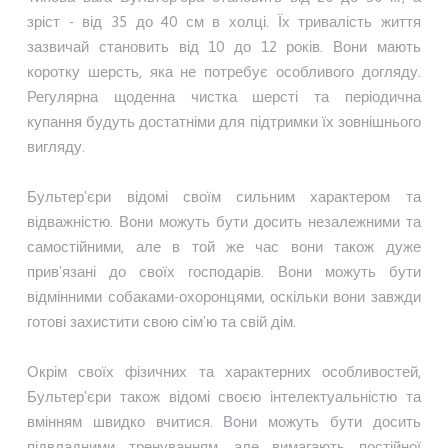
зріст - від 35 до 40 см в холці. Їх тривалість життя
зазвичай становить від 10 до 12 років. Вони мають
коротку шерсть, яка не потребує особливого догляду.
Регулярна щоденна чистка шерсті та періодична
купання будуть достатніми для підтримки їх зовнішнього
вигляду.
Бультер'єри відомі своїм сильним характером та
відважністю. Вони можуть бути досить незалежними та
самостійними, але в той же час вони також дуже
прив'язані до своїх господарів. Вони можуть бути
відмінними собаками-охоронцями, оскільки вони завжди
готові захистити свою сім'ю та свій дім.
Окрім своїх фізичних та характерних особливостей,
Бультер'єри також відомі своєю інтелектуальністю та
вмінням швидко вчитися. Вони можуть бути досить
підвладними тренуванням, але вимагають постійної