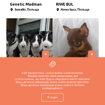
Genetic Madman
RIWE BUL
Suwałki, Польща
Nowy Sącz, Польща
Rossa-Bull
Love is Love
Proszowice, Польща
Запорожье, Україна
Сайт використовує cookie-файли і схожі технології.
Використання без зміни налаштувань для
cookies означає, що вони будуть збережені в пам'яті пристрою.
Більш детальну інформацію можна знайти в
пам'яті пристрою.
Більш детальну інформацію можна знайти в Політика
конфіденційності
.
Я згоден
shop
Знайти цуценя
Додайте розплідник
Увійти
Більше