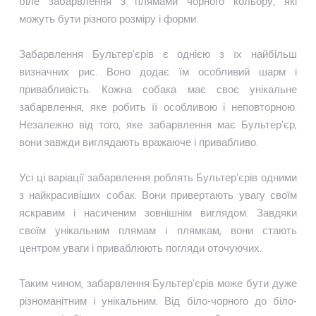
біле забарвлення з плямами чорного кольору, які
можуть бути різного розміру і форми.
Забарвлення Бультер'єрів є однією з їх найбільш
визначних рис. Воно додає їм особливий шарм і
привабливість. Кожна собака має своє унікальне
забарвлення, яке робить її особливою і неповторною.
Незалежно від того, яке забарвлення має Бультер'єр,
вони завжди виглядають вражаюче і привабливо.
Усі ці варіації забарвлення роблять Бультер'єрів одними
з найкрасивіших собак. Вони привертають увагу своїм
яскравим і насиченим зовнішнім виглядом. Завдяки
своїм унікальним плямам і плямкам, вони стають
центром уваги і приваблюють погляди оточуючих.
Таким чином, забарвлення Бультер'єрів може бути дуже
різноманітним і унікальним. Від біло-чорного до біло-