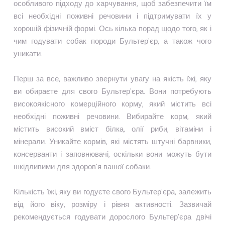
особливого підходу до харчування, щоб забезпечити їм
всі необхідні поживні речовини і підтримувати їх у
хорошій фізичній формі. Ось кілька порад щодо того, як і
чим годувати собак породи Бультер'єр, а також чого
уникати.
Перш за все, важливо звернути увагу на якість їжі, яку
ви обираєте для свого Бультер'єра. Вони потребують
високоякісного комерційного корму, який містить всі
необхідні поживні речовини. Вибирайте корм, який
містить високий вміст білка, олії риби, вітаміни і
мінерали. Уникайте кормів, які містять штучні барвники,
консерванти і заповнювачі, оскільки вони можуть бути
шкідливими для здоров'я вашої собаки.
Кількість їжі, яку ви годуєте свого Бультер'єра, залежить
від його віку, розміру і рівня активності. Зазвичай
рекомендується годувати дорослого Бультер'єра двічі