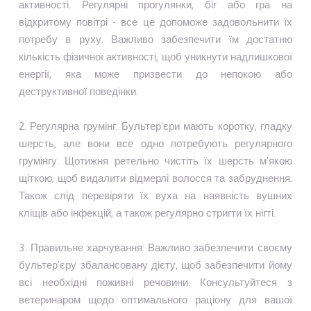
активності. Регулярні прогулянки, біг або гра на
відкритому повітрі - все це допоможе задовольнити їх
потребу в руху. Важливо забезпечити їм достатню
кількість фізичної активності, щоб уникнути надлишкової
енергії, яка може призвести до непокою або
деструктивної поведінки.
2. Регулярна грумінг: Бультер'єри мають коротку, гладку
шерсть, але вони все одно потребують регулярного
грумінгу. Щотижня ретельно чистіть їх шерсть м'якою
щіткою, щоб видалити відмерлі волосся та забруднення.
Також слід перевіряти їх вуха на наявність вушних
кліщів або інфекцій, а також регулярно стригти їх нігті.
3. Правильне харчування: Важливо забезпечити своєму
бультер'єру збалансовану дієту, щоб забезпечити йому
всі необхідні поживні речовини. Консультуйтеся з
ветеринаром щодо оптимального раціону для вашої