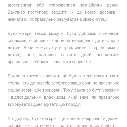
агресивними або побоювалися незнайомих речей.
Важливо поступово вводити їх до нових досвідів і
навчати їх, як правильно реагувати на різні ситуації.
Бультер'єри також можуть бути добрими сімейними
собаками, особливо якщо вони вирощені з дитинства з
дітьми. Вони можуть бути грайливими і терплячими з
дітьми, але важливо навчити дітей поводитися
правильно з собакою і поважати їх простір.
Важливо також зазначити, що бультер'єри можуть мати
схильність до агресії, особливо якщо вони не правильно
соціалізовані або треновані. Тому важливо бути уважним
і відповідальним власником, який знає, як правильно
виховувати і дресирувати цю породу.
У підсумку, бультер'єри - це сильні, енергійні і відважні
собаки, які потребують багато фізичної активності і