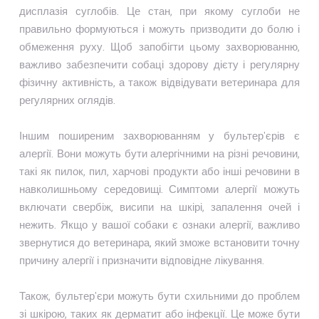
дисплазія суглобів. Це стан, при якому суглоби не
правильно формуються і можуть призводити до болю і
обмеження руху. Щоб запобігти цьому захворюванню,
важливо забезпечити собаці здорову дієту і регулярну
фізичну активність, а також відвідувати ветеринара для
регулярних оглядів.
Іншим поширеним захворюванням у бультер'єрів є
алергії. Вони можуть бути алергічними на різні речовини,
такі як пилок, пил, харчові продукти або інші речовини в
навколишньому середовищі. Симптоми алергії можуть
включати свербіж, висипи на шкірі, запалення очей і
нежить. Якщо у вашої собаки є ознаки алергії, важливо
звернутися до ветеринара, який зможе встановити точну
причину алергії і призначити відповідне лікування.
Також, бультер'єри можуть бути схильними до проблем
зі шкірою, таких як дерматит або інфекції. Це може бути