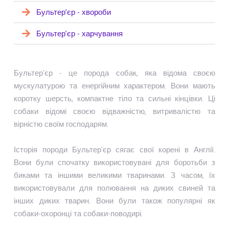
Бультер’єр - хвороби
Бультер’єр - харчування
Бультер'єр - це порода собак, яка відома своєю
мускулатурою та енергійним характером. Вони мають
коротку шерсть, компактне тіло та сильні кінцівки. Ці
собаки відомі своєю відважністю, витривалістю та
вірністю своїм господарям.
Історія породи Бультер'єр сягає свої корені в Англії.
Вони були спочатку використовувані для боротьби з
биками та іншими великими тваринами. З часом, їх
використовували для полювання на диких свиней та
інших диких тварин. Вони були також популярні як
собаки-охоронці та собаки-поводирі.