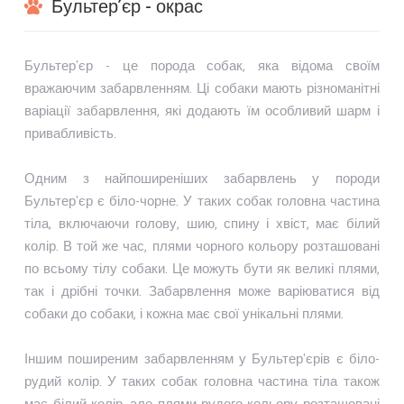
Бультер’єр - окрас
Бультер'єр - це порода собак, яка відома своїм
вражаючим забарвленням. Ці собаки мають різноманітні
варіації забарвлення, які додають їм особливий шарм і
привабливість.
Одним з найпоширеніших забарвлень у породи
Бультер'єр є біло-чорне. У таких собак головна частина
тіла, включаючи голову, шию, спину і хвіст, має білий
колір. В той же час, плями чорного кольору розташовані
по всьому тілу собаки. Це можуть бути як великі плями,
так і дрібні точки. Забарвлення може варіюватися від
собаки до собаки, і кожна має свої унікальні плями.
Іншим поширеним забарвленням у Бультер'єрів є біло-
рудий колір. У таких собак головна частина тіла також
має білий колір, але плями рудого кольору розташовані