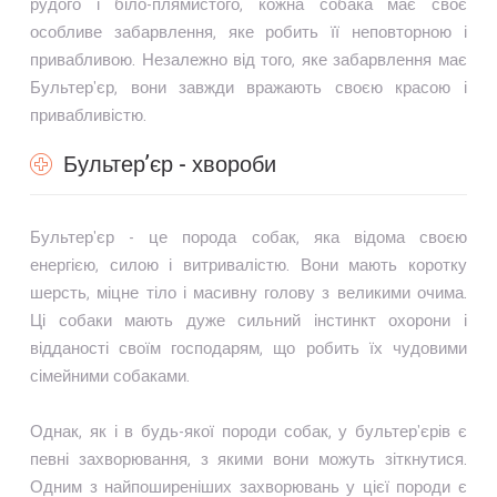
рудого і біло-плямистого, кожна собака має своє
особливе забарвлення, яке робить її неповторною і
привабливою. Незалежно від того, яке забарвлення має
Бультер'єр, вони завжди вражають своєю красою і
привабливістю.
Бультер’єр - хвороби
Бультер'єр - це порода собак, яка відома своєю
енергією, силою і витривалістю. Вони мають коротку
шерсть, міцне тіло і масивну голову з великими очима.
Ці собаки мають дуже сильний інстинкт охорони і
відданості своїм господарям, що робить їх чудовими
сімейними собаками.
Однак, як і в будь-якої породи собак, у бультер'єрів є
певні захворювання, з якими вони можуть зіткнутися.
Одним з найпоширеніших захворювань у цієї породи є