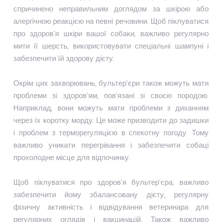
спричинено неправильним доглядом за шкірою або
алергічною реакцією на певні речовини. Щоб піклуватися
про здоров'я шкіри вашої собаки, важливо регулярно
мити її шерсть, використовувати спеціальні шампуні і
забезпечити їй здорову дієту.
Окрім цих захворювань, бультер'єри також можуть мати
проблеми зі здоров'ям, пов'язані зі своєю породою.
Наприклад, вони можуть мати проблеми з диханням
через їх коротку морду. Це може призводити до задишки
і проблем з терморегуляцією в спекотну погоду. Тому
важливо уникати перегрівання і забезпечити собаці
прохолодне місце для відпочинку.
Щоб піклуватися про здоров'я бультер'єра, важливо
забезпечити йому збалансовану дієту, регулярну
фізичну активність і відвідування ветеринара для
регулярних оглядів і вакцинацій. Також важливо