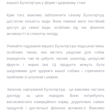
вашого Бультер'єра у формі і здоровому стані.
Крім того, важливо забезпечити своєму Бультер'єру
достатню кількість води. Вони повинні мати постійний
доступ до свіжої води, особливо під час фізичної
активності і в спекотну погоду.
Уникайте годування вашого Бультер'єра людською їжею,
особливо такою, яка містить шкідливі для собак
інгредієнти, такі як цибуля, часник, шоколад, цитрусові
фрукти і жирна їжа. Ці продукти можуть бути
шкідливими для здоров'я вашої собаки і спричиняти
проблеми зі шлунком і шкірою.
Загалом, харчування Бультер'єра - це важлива частина
догляду за цією породою. Вони потребують
високоякісного комерційного корму, додаткових свіжих
продуктів і достатньої фізичної активності. Важливо