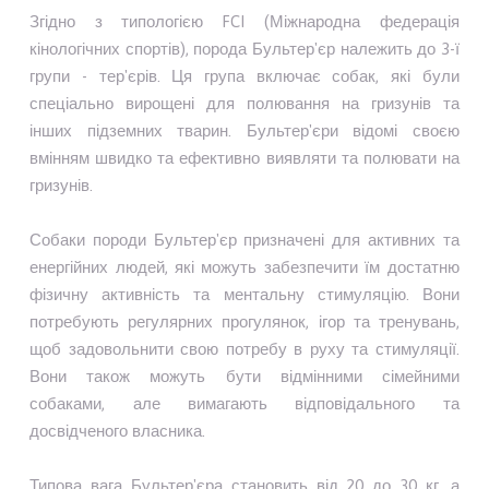
Згідно з типологією FCI (Міжнародна федерація
кінологічних спортів), порода Бультер'єр належить до 3-ї
групи - тер'єрів. Ця група включає собак, які були
спеціально вирощені для полювання на гризунів та
інших підземних тварин. Бультер'єри відомі своєю
вмінням швидко та ефективно виявляти та полювати на
гризунів.
Собаки породи Бультер'єр призначені для активних та
енергійних людей, які можуть забезпечити їм достатню
фізичну активність та ментальну стимуляцію. Вони
потребують регулярних прогулянок, ігор та тренувань,
щоб задовольнити свою потребу в руху та стимуляції.
Вони також можуть бути відмінними сімейними
собаками, але вимагають відповідального та
досвідченого власника.
Типова вага Бультер'єра становить від 20 до 30 кг, а