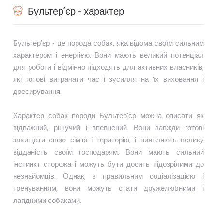
Бультер’єр - характер
Бультер'єр - це порода собак, яка відома своїм сильним
характером і енергією. Вони мають великий потенціал
для роботи і відмінно підходять для активних власників,
які готові витрачати час і зусилля на їх виховання і
дресирування.
Характер собак породи Бультер'єр можна описати як
відважний, рішучий і впевнений. Вони завжди готові
захищати свою сім'ю і територію, і виявляють велику
відданість своїм господарям. Вони мають сильний
інстинкт сторожа і можуть бути досить підозрілими до
незнайомців. Однак, з правильним соціалізацією і
тренуванням, вони можуть стати дружелюбними і
лагідними собаками.