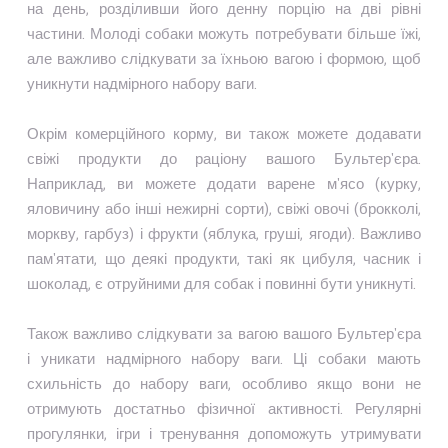
на день, розділивши його денну порцію на дві рівні
частини. Молоді собаки можуть потребувати більше їжі,
але важливо слідкувати за їхньою вагою і формою, щоб
уникнути надмірного набору ваги.
Окрім комерційного корму, ви також можете додавати
свіжі продукти до раціону вашого Бультер'єра.
Наприклад, ви можете додати варене м'ясо (курку,
яловичину або інші нежирні сорти), свіжі овочі (брокколі,
моркву, гарбуз) і фрукти (яблука, груші, ягоди). Важливо
пам'ятати, що деякі продукти, такі як цибуля, часник і
шоколад, є отруйними для собак і повинні бути уникнуті.
Також важливо слідкувати за вагою вашого Бультер'єра
і уникати надмірного набору ваги. Ці собаки мають
схильність до набору ваги, особливо якщо вони не
отримують достатньо фізичної активності. Регулярні
прогулянки, ігри і тренування допоможуть утримувати