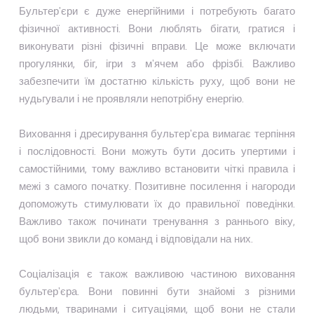
Бультер'єри є дуже енергійними і потребують багато
фізичної активності. Вони люблять бігати, гратися і
виконувати різні фізичні вправи. Це може включати
прогулянки, біг, ігри з м'ячем або фрізбі. Важливо
забезпечити їм достатню кількість руху, щоб вони не
нудьгували і не проявляли непотрібну енергію.
Виховання і дресирування бультер'єра вимагає терпіння
і послідовності. Вони можуть бути досить упертими і
самостійними, тому важливо встановити чіткі правила і
межі з самого початку. Позитивне посилення і нагороди
допоможуть стимулювати їх до правильної поведінки.
Важливо також починати тренування з раннього віку,
щоб вони звикли до команд і відповідали на них.
Соціалізація є також важливою частиною виховання
бультер'єра. Вони повинні бути знайомі з різними
людьми, тваринами і ситуаціями, щоб вони не стали