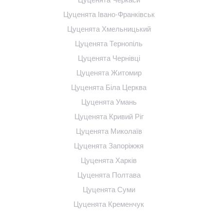
Цуценята Івано-Франківськ
Цуценята Хмельницький
Цуценята Тернопіль
Цуценята Чернівці
Цуценята Житомир
Цуценята Біла Церква
Цуценята Умань
Цуценята Кривий Ріг
Цуценята Миколаїв
Цуценята Запоріжжя
Цуценята Харків
Цуценята Полтава
Цуценята Суми
Цуценята Кременчук