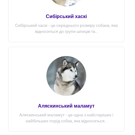
Сибірський хаскі
Сибірський хаскі - це середнього розміру собака, яка
відноситься до групи шпиців та...
Аляскинський маламут
Аляскинський маламут - це одна з найстаріших і
найбільших порід собак, яка відноситься...