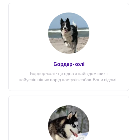
Бордер-колі
Бордер-колі - це одна з найвідоміших і
найуспішніших порід пастухів собак. Вони відомі...