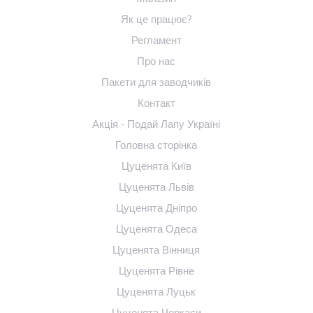
Як це працює?
Регламент
Про нас
Пакети для заводчиків
Контакт
Акція - Подай Лапу Україні
Головна сторінка
Цуценята Київ
Цуценята Львів
Цуценята Дніпро
Цуценята Одеса
Цуценята Вінниця
Цуценята Рівне
Цуценята Луцьк
Цуценята Черкаси