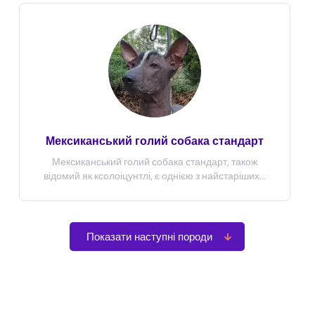
Мексиканський голий собака стандарт
Мексиканський голий собака стандарт, також
відомий як ксолоіцунтлі, є однією з найстаріших...
Показати наступні породи