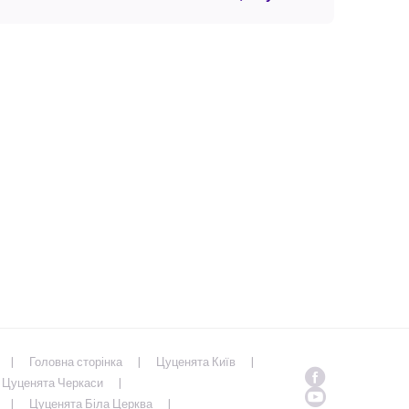
Головна сторінка
Цуценята Київ
Цуценята Черкаси
Цуценята Біла Церква