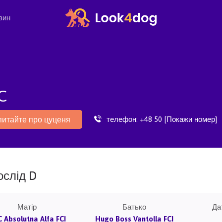
зин
C
телефон:
+48 50 [Покажи номер]
питайте про цуценя
ослід D
Матір
Батько
Да
 Absolutna Alfa FCI
Hugo Boss Vantolla FCI