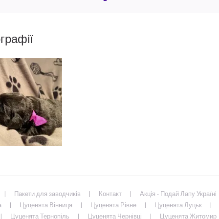
графії
Пакети для заводчиків
Контакт
Акція - Подай Лапу Україні
а
Цуценята Вінниця
Цуценята Рівне
Цуценята Луцьк
Цуценята Тернопіль
Цуценята Чернівці
Цуценята Житомир