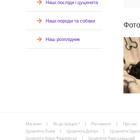
Наші посліди і цуценята
Наші породи та собаки
Фото
Наш розплідник
Магазин
Як це працює?
Регламент
Про нас
Цуценята Львів
Цуценята Дніпро
Цуценята Одес
Цуценята Івано-Франківськ
Цуценята Хмельницький