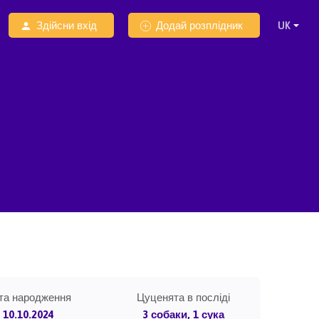
Здійсни вхід
Додай розплідник
та народження
Цуценята в посліді
10.10.2024
3 собаки, 1 сука