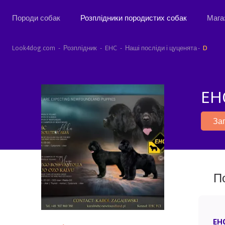
Породи собак
Розплідники породистих собак
Мага
Look4dog.com
Розплідник
EHC
Наші посліди і цуценята
D
EH
За
П
EHC