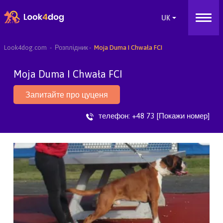
Look4dog.com
Розплідник
Moja Duma I Chwała FCI
Moja Duma I Chwała FCI
Запитайте про цуценя
телефон:
+48 73 [Покажи номер]