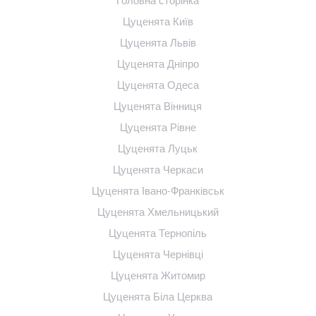
Головна сторінка
Цуценята Київ
Цуценята Львів
Цуценята Дніпро
Цуценята Одеса
Цуценята Вінниця
Цуценята Рівне
Цуценята Луцьк
Цуценята Черкаси
Цуценята Івано-Франківськ
Цуценята Хмельницький
Цуценята Тернопіль
Цуценята Чернівці
Цуценята Житомир
Цуценята Біла Церква