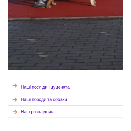
Наші посліди і цуценята
Наші породи та собаки
Наш розплідник