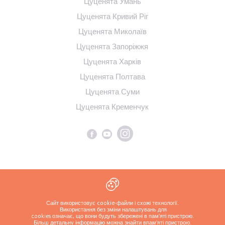
Цуценята Умань
Цуценята Кривий Ріг
Цуценята Миколаїв
Цуценята Запоріжжя
Цуценята Харків
Цуценята Полтава
Цуценята Суми
Цуценята Кременчук
Політика конфіденційності
Сайт використовує cookie-файли і схожі технології.
Використання без зміни налаштувань для
cookies означає, що вони будуть збережені в пам'яті пристрою.
Більш детальну інформацію можна знайти в
пам'яті пристрою.