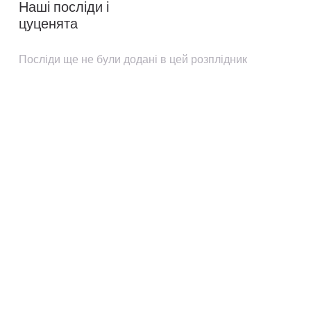
Наші посліди і
цуценята
Посліди ще не були додані в цей розплідник