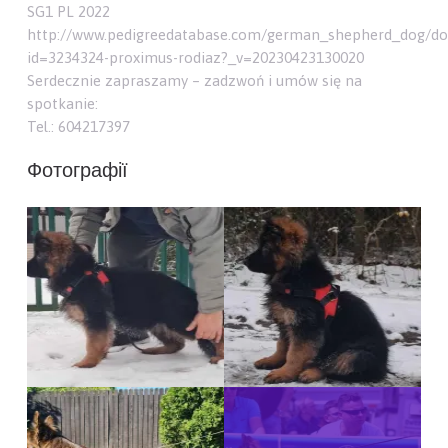
SG1 PL 2022
http://www.pedigreedatabase.com/german_shepherd_dog/do
id=3234324-proximus-rodiaz?_v=20230423130020
Serdecznie zapraszamy – zadzwoń i umów się na
spotkanie:
Tel.: 604217397
Фотографії