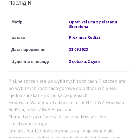
Послід N
Oprah vel Emi z peletonu
Skorpiona
Proximus Rodiaz
11.09.2023
2 собаки, 2 суки
Piękne szczenięta po wybitnych rodzicach. 3 szczenięta
po wybitnych rodzicach gotowe do odbioru (2 pieski
i jedna suczka) – już po szczepieniach.
Hodowca: Waldemar Łodziński: tel. 604217397 Hodowla
RedStar, oddz. ZKwP Piaseczno.
Mamą tych prześlicznych szczeniaków jest Emi
- mistrzyni Europy.
Emi jest bardzo utytułowaną suką i daje wspaniałe
potomstwo – jedna z jej córek zdobyła tytuł mistrzyni