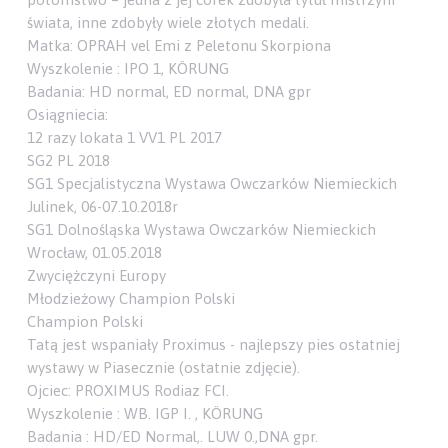
świata, inne zdobyły wiele złotych medali.
Matka: OPRAH vel Emi z Peletonu Skorpiona
Wyszkolenie : IPO 1, KÖRUNG
Badania: HD normal, ED normal, DNA gpr
Osiągniecia:
12 razy lokata 1 VV1 PL 2017
SG2 PL 2018
SG1 Specjalistyczna Wystawa Owczarków Niemieckich
Julinek, 06-07.10.2018r
SG1 Dolnośląska Wystawa Owczarków Niemieckich
Wrocław, 01.05.2018
Zwyciężczyni Europy
Młodzieżowy Champion Polski
Champion Polski
Tatą jest wspaniały Proximus - najlepszy pies ostatniej
wystawy w Piasecznie (ostatnie zdjęcie).
Ojciec: PROXIMUS Rodiaz FCI.
Wyszkolenie : WB. IGP I. , KÖRUNG
Badania : HD/ED Normal,. LUW 0.,DNA gpr.