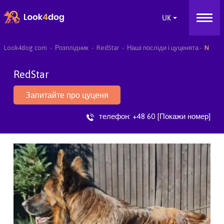
Look4dog.com
Розплідник
RedStar
Наші посліди і цуценята
N
RedStar
Запитайте про цуценя
телефон:
+48 60 [Покажи номер]