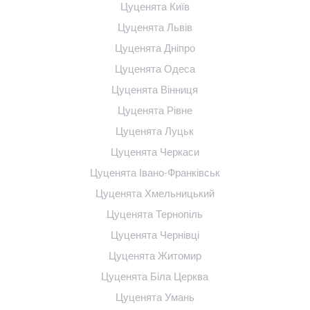
Цуценята Київ
Цуценята Львів
Цуценята Дніпро
Цуценята Одеса
Цуценята Вінниця
Цуценята Рівне
Цуценята Луцьк
Цуценята Черкаси
Цуценята Івано-Франківськ
Цуценята Хмельницький
Цуценята Тернопіль
Цуценята Чернівці
Цуценята Житомир
Цуценята Біла Церква
Цуценята Умань