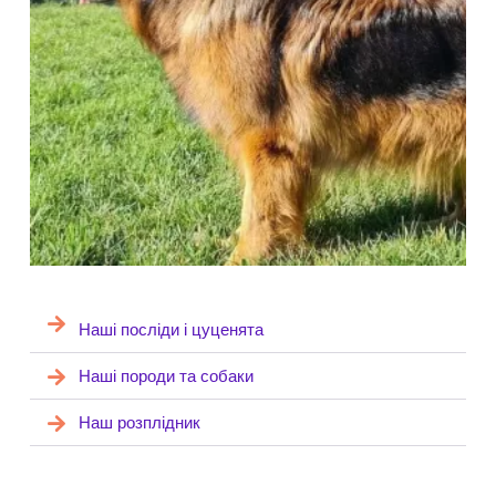
Наші посліди і цуценята
Наші породи та собаки
Наш розплідник