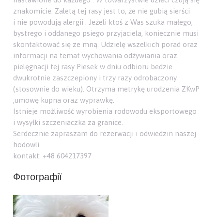
znakomicie. Zaletą tej rasy jest to, że nie gubią sierści
i nie powodują alergii . Jeżeli ktoś z Was szuka małego,
bystrego i oddanego psiego przyjaciela, koniecznie musi
skontaktować się ze mną. Udzielę wszelkich porad oraz
informacji na temat wychowania odżywiania oraz
pielęgnacji tej rasy Piesek w dniu odbioru bedzie
dwukrotnie zaszczepiony i trzy razy odrobaczony
(stosownie do wieku). Otrzyma metrykę urodzenia ZKwP
,umowę kupna oraz wyprawkę.
Istnieje możliwość wyrobienia rodowodu eksportowego
i wysyłki szczeniaczka za granice.
Serdecznie zapraszam do rezerwacji i odwiedzin naszej
hodowli.
kontakt: +48 604217397
Фотографії