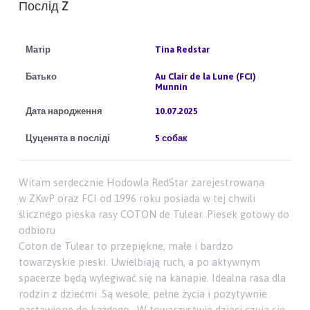
Послід Z
Tina Redstar
Au Clair de la Lune (FCI)
Munnin
10.07.2025
5 собак
Witam serdecznie Hodowla RedStar zarejestrowana
w ZKwP oraz FCI od 1996 roku posiada w tej chwili
ślicznego pieska rasy COTON de Tulear. Piesek gotowy do
odbioru
Coton de Tulear to przepiękne, małe i bardzo
towarzyskie pieski. Uwielbiają ruch, a po aktywnym
spacerze będą wylegiwać się na kanapie. Idealna rasa dla
rodzin z dziećmi .Są wesołe, pełne życia i pozytywnie
nastawione do każdego . W towarzystwie dzieci czują się