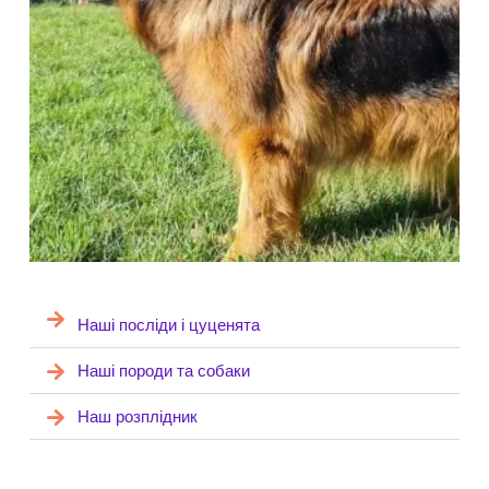
Наші посліди і цуценята
Наші породи та собаки
Наш розплідник