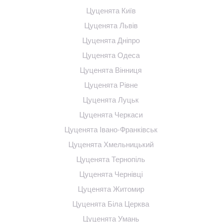
Цуценята Київ
Цуценята Львів
Цуценята Дніпро
Цуценята Одеса
Цуценята Вінниця
Цуценята Рівне
Цуценята Луцьк
Цуценята Черкаси
Цуценята Івано-Франківськ
Цуценята Хмельницький
Цуценята Тернопіль
Цуценята Чернівці
Цуценята Житомир
Цуценята Біла Церква
Цуценята Умань