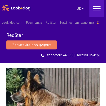
Look4dog.com
Розплідник
RedStar
Наші посліди і цуценята
Z
RedStar
Запитайте про цуценя
телефон:
+48 60 [Покажи номер]