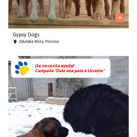
Gypsy Dogs
Zduńska Wola, Polonia
¡Se necesita ayuda!
Campaña "Dale una pata a Ucrania"