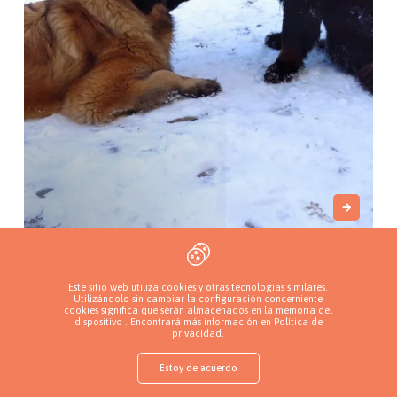
Iz Lvinogo Tsarstva
Краматорск, Ucrania
Este sitio web utiliza cookies y otras tecnologías similares.
Utilizándolo sin cambiar la configuración concerniente
cookies significa que serán almacenados en la memoria del
dispositivo . Encontrará más información en
Política de
privacidad
.
Estoy de acuerdo
shop
Encuentra un cachorro
Añade un criadero
Inicia sesión
Más