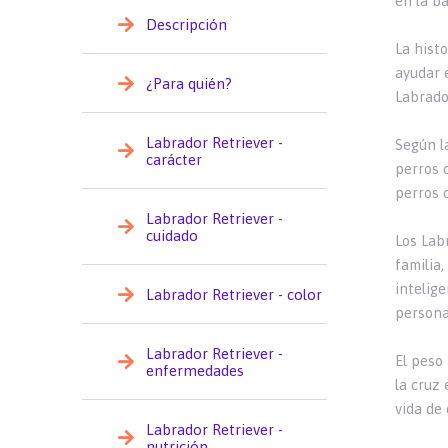
en la ba
Descripción
La hist
ayudar 
¿Para quién?
Labrador
Labrador Retriever -
Según la
carácter
perros 
perros 
Labrador Retriever -
cuidado
Los Lab
familia
intelig
Labrador Retriever - color
personas
Labrador Retriever -
El peso 
enfermedades
la cruz
vida de 
Labrador Retriever -
nutrición