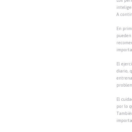
Los per
intelig
A conti
En prim
pueden 
recomen
importa
El ejerc
diario,
entrena
problem
El cuid
por lo 
También
importan