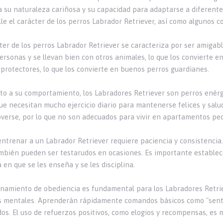
a su naturaleza cariñosa y su capacidad para adaptarse a diferentes
le el carácter de los perros Labrador Retriever, así como algunos c
cter de los perros Labrador Retriever se caracteriza por ser amigab
personas y se llevan bien con otros animales, lo que los convierte 
 protectores, lo que los convierte en buenos perros guardianes.
to a su comportamiento, los Labradores Retriever son perros enérgic
que necesitan mucho ejercicio diario para mantenerse felices y salu
verse, por lo que no son adecuados para vivir en apartamentos pe
 entrenar a un Labrador Retriever requiere paciencia y consistenci
mbién pueden ser testarudos en ocasiones. Es importante establecer
 en que se les enseña y se les disciplina.
enamiento de obediencia es fundamental para los Labradores Retriev
s mentales. Aprenderán rápidamente comandos básicos como "sentado
os. El uso de refuerzos positivos, como elogios y recompensas, es 