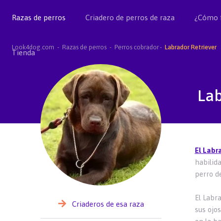
Razas de perros
Criadero de perros de raza
¿Cómo 
Look4dog.com
Razas de perros
Perros cobrador
Labrador Retriever
Tienda
Lab
El Labr
habilid
perro de
El Labr
Criaderos de esa raza
sus ojo