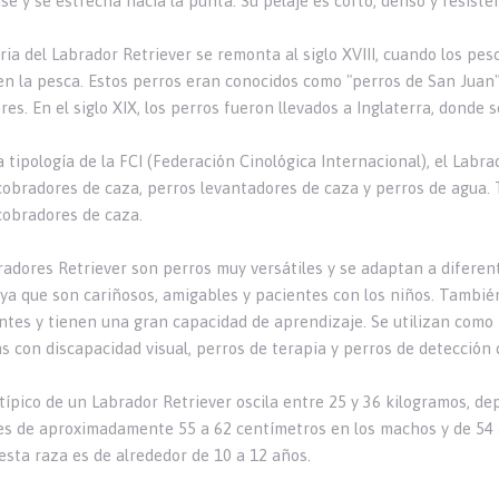
se y se estrecha hacia la punta. Su pelaje es corto, denso y resiste
oria del Labrador Retriever se remonta al siglo XVIII, cuando los p
en la pesca. Estos perros eran conocidos como "perros de San Juan"
es. En el siglo XIX, los perros fueron llevados a Inglaterra, donde 
 tipología de la FCI (Federación Cinológica Internacional), el Labra
cobradores de caza, perros levantadores de caza y perros de agua. 
cobradores de caza.
radores Retriever son perros muy versátiles y se adaptan a difere
, ya que son cariñosos, amigables y pacientes con los niños. Tambié
entes y tienen una gran capacidad de aprendizaje. Se utilizan como
 con discapacidad visual, perros de terapia y perros de detección d
típico de un Labrador Retriever oscila entre 25 y 36 kilogramos, dep
 es de aproximadamente 55 a 62 centímetros en los machos y de 54
esta raza es de alrededor de 10 a 12 años.