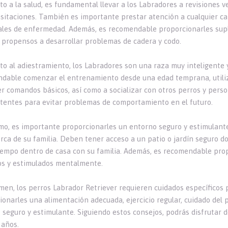
o a la salud, es fundamental llevar a los Labradores a revisiones v
sitaciones. También es importante prestar atención a cualquier c
ales de enfermedad. Además, es recomendable proporcionarles sup
 propensos a desarrollar problemas de cadera y codo.
to al adiestramiento, los Labradores son una raza muy inteligente y
dable comenzar el entrenamiento desde una edad temprana, utiliza
r comandos básicos, así como a socializar con otros perros y perso
stentes para evitar problemas de comportamiento en el futuro.
imo, es importante proporcionarles un entorno seguro y estimulant
erca de su familia. Deben tener acceso a un patio o jardín seguro 
iempo dentro de casa con su familia. Además, es recomendable prop
s y estimulados mentalmente.
men, los perros Labrador Retriever requieren cuidados específicos 
onarles una alimentación adecuada, ejercicio regular, cuidado del p
 seguro y estimulante. Siguiendo estos consejos, podrás disfrutar 
años.