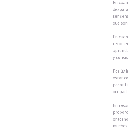
En cuant
despara
ser señ
que son
En cuan
recomen
aprende
y consi
Por últ
estar c
pasar t
ocupado
En resu
proporci
entorno
muchos 