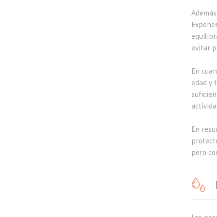
Además 
Exponerl
equilib
evitar 
En cuan
edad y 
suficie
activid
En resu
protecto
pero co