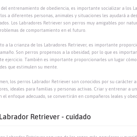
del entrenamiento de obediencia, es importante socializar a los 
os a diferentes personas, animales y situaciones les ayudará a desa
rados. Los Labradores Retriever son perros muy amigables por natur
problemas de comportamiento en el futuro.
to a la crianza de los Labradores Retriever, es importante proporc
tamaño. Son perros propensos a la obesidad, por lo que es importan
nte ejercicio. También es importante proporcionarles un lugar cómo
ades que estimulen su mente.
men, los perros Labrador Retriever son conocidos por su carácter am
res, ideales para familias y personas activas. Criar y entrenar a u
n el enfoque adecuado, se convertirán en compañeros leales y obed
Labrador Retriever - cuidado