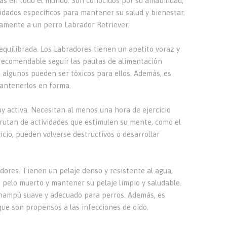
as en todo el mundo. Son conocidos por su amabilidad,
uidados específicos para mantener su salud y bienestar.
amente a un perro Labrador Retriever.
quilibrada. Los Labradores tienen un apetito voraz y
 recomendable seguir las pautas de alimentación
 algunos pueden ser tóxicos para ellos. Además, es
mantenerlos en forma.
uy activa. Necesitan al menos una hora de ejercicio
frutan de actividades que estimulen su mente, como el
icio, pueden volverse destructivos o desarrollar
dores. Tienen un pelaje denso y resistente al agua,
 pelo muerto y mantener su pelaje limpio y saludable.
champú suave y adecuado para perros. Además, es
que son propensos a las infecciones de oído.