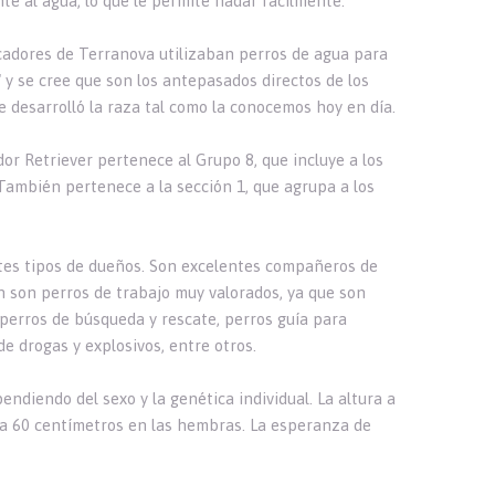
nte al agua, lo que le permite nadar fácilmente.
escadores de Terranova utilizaban perros de agua para
 y se cree que son los antepasados directos de los
se desarrolló la raza tal como la conocemos hoy en día.
dor Retriever pertenece al Grupo 8, que incluye a los
También pertenece a la sección 1, que agrupa a los
ntes tipos de dueños. Son excelentes compañeros de
n son perros de trabajo muy valorados, ya que son
 perros de búsqueda y rescate, perros guía para
e drogas y explosivos, entre otros.
endiendo del sexo y la genética individual. La altura a
 a 60 centímetros en las hembras. La esperanza de