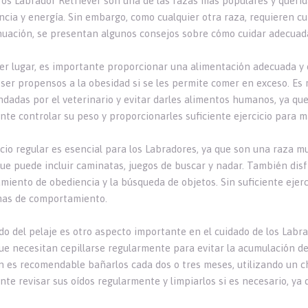
ros Labrador Retriever son una de las razas más populares y querid
encia y energía. Sin embargo, como cualquier otra raza, requieren c
nuación, se presentan algunos consejos sobre cómo cuidar adecuad
er lugar, es importante proporcionar una alimentación adecuada y e
ser propensos a la obesidad si se les permite comer en exceso. Es
dadas por el veterinario y evitar darles alimentos humanos, ya que
nte controlar su peso y proporcionarles suficiente ejercicio para 
icio regular es esencial para los Labradores, ya que son una raza m
 que puede incluir caminatas, juegos de buscar y nadar. También dis
miento de obediencia y la búsqueda de objetos. Sin suficiente ejerc
as de comportamiento.
ado del pelaje es otro aspecto importante en el cuidado de los Labra
que necesitan cepillarse regularmente para evitar la acumulación de
 es recomendable bañarlos cada dos o tres meses, utilizando un 
te revisar sus oídos regularmente y limpiarlos si es necesario, ya 