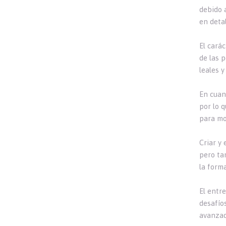
debido 
en detal
El cará
de las 
leales y
En cuan
por lo 
para mo
Criar y
pero ta
la forma
El entr
desafío
avanzad