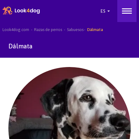
Look4dog.com
Razas de perros
Sabuesos
Dálmata
Dálmata