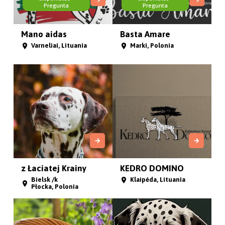
Pregunta
Pregunta
Mano aidas
Basta Amare
Varneliai, Lituania
Marki, Polonia
z Łaciatej Krainy
KEDRO DOMINO
Bielsk /k
Klaipėda, Lituania
Płocka, Polonia