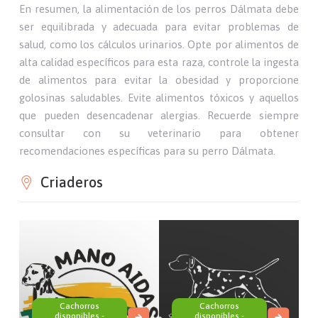
En resumen, la alimentación de los perros Dálmata debe
ser equilibrada y adecuada para evitar problemas de
salud, como los cálculos urinarios. Opte por alimentos de
alta calidad específicos para esta raza, controle la ingesta
de alimentos para evitar la obesidad y proporcione
golosinas saludables. Evite alimentos tóxicos y aquellos
que pueden desencadenar alergias. Recuerde siempre
consultar con su veterinario para obtener
recomendaciones específicas para su perro Dálmata.
Criaderos
Cachorros
Cachorros
disponibles -
disponibles -