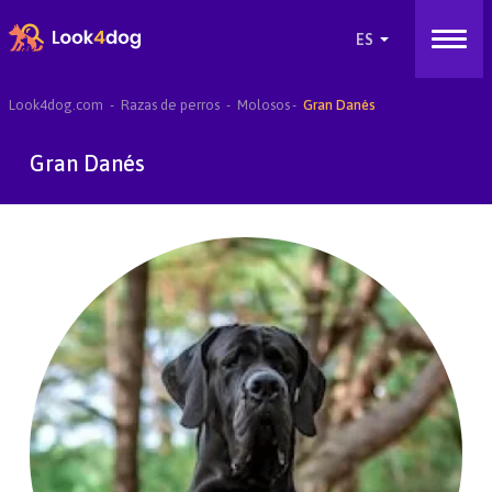
Look4dog.com
Razas de perros
Molosos
Gran Danés
Gran Danés