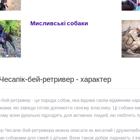
Мисливські собаки
Чесапік-бей-ретривер - характер
-бей-ретривер - це порода собак, яка відома своїм відмінним хара
ками, які завжди готові допомогти своєму власнику. Ці собаки м
тому вони ідеально підходять для активних людей, які люблять п
р Чесапік-бей-ретривера можна описати як веселий і дружелюбний
и собаками для сімей з дітьми. Вони також добре ладнають з ін