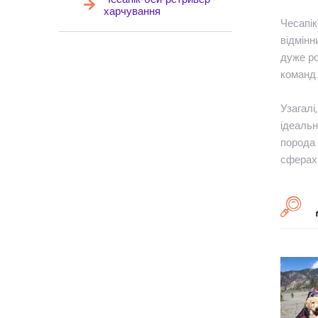
харчування
Чесапік
відмінн
дуже ро
команд.
Узагалі
ідеальн
порода 
сферах 