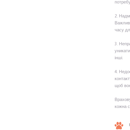
потребу
2. Надм
Важливо
часу дл
3. Непр
уникати
інші.
4. Недо
контакт
щоб вон
Врахову
кожна с