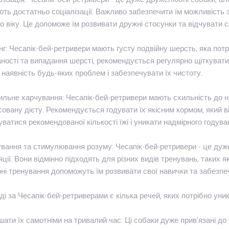
ть достатньо соціалізації. Важливо забезпечити їм можливість 
о віку. Це допоможе їм розвивати дружні стосунки та відчувати с
інг: Чесапік-бей-ретривери мають густу подвійну шерсть, яка по
ності та випадання шерсті, рекомендується регулярно щіткувати ї
 наявність будь-яких проблем і забезпечувати їх чистоту.
ильне харчування: Чесапік-бей-ретривери мають схильність до н
овану дієту. Рекомендується годувати їх якісним кормом, який від
ватися рекомендованої кількості їжі і уникати надмірного годува
ування та стимулювання розуму: Чесапік-бей-ретривери - це дуж
ції. Вони відмінно підходять для різних видів тренувань, таких як
ні тренування допоможуть їм розвивати свої навички та забезпеч
ді за Чесапік-бей-ретриверами є кілька речей, яких потрібно уник
шати їх самотніми на тривалий час: Ці собаки дуже прив'язані до 