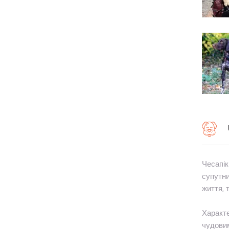
Чесапік
супутни
життя, 
Характе
чудовим