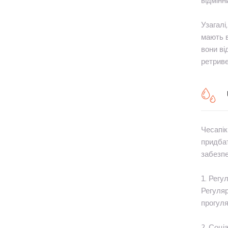
відмінн
Узагалі
мають в
вони ві
ретриве
Чесапік
придбат
забезпе
1. Регу
Регуляр
прогуля
2. Соці