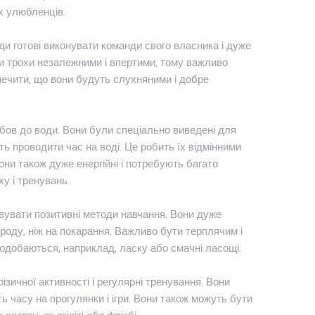
х улюбленців.
ди готові виконувати команди свого власника і дуже
и трохи незалежними і впертими, тому важливо
печити, що вони будуть слухняними і добре
юбов до води. Вони були спеціально виведені для
ь проводити час на воді. Це робить їх відмінними
они також дуже енергійні і потребують багато
у і тренувань.
вувати позитивні методи навчання. Вони дуже
ороду, ніж на покарання. Важливо бути терплячим і
подобаються, наприклад, ласку або смачні ласощі.
зичної активності і регулярні тренування. Вони
ь часу на прогулянки і ігри. Вони також можуть бути