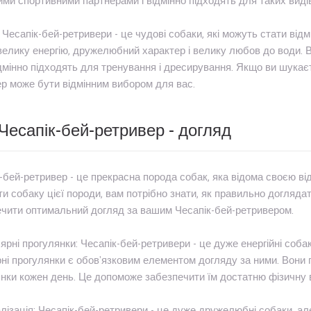
ими спортивними партнерами і відмінно підходять для таких видів с
, Чесапік-бей-ретривери - це чудові собаки, які можуть стати ві
елику енергію, дружелюбний характер і велику любов до води. В
дмінно підходять для тренування і дресирування. Якщо ви шукаєте
р може бути відмінним вибором для вас.
Чесапік-бей-ретривер - догляд
-бей-ретривер - це прекрасна порода собак, яка відома своєю ві
и собаку цієї породи, вам потрібно знати, як правильно доглядат
чити оптимальний догляд за вашим Чесапік-бей-ретривером.
лярні прогулянки: Чесапік-бей-ретривери - це дуже енергійні собак
ні прогулянки є обов'язковим елементом догляду за ними. Вони
нки кожен день. Це допоможе забезпечити їм достатню фізичну вп
алізація: Чесапік-бей-ретривери - це дуже дружелюбні собаки, а