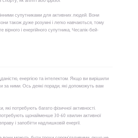
порту, як агіліті або фрізбі.
дмінними супутниками для активних людей. Вони
они також дуже розумні і легко навчаються, тому
 вірного і енергійного супутника, Чесапік-бей-
дданістю, енергією та інтелектом. Якщо ви вирішили
и за ними. Ось деякі поради, які допоможуть вам
и, які потребують багато фізичної активності.
 потребують щонайменше 30-60 хвилин активної
раву і запобігти надлишковій енергії.
ле вони можуть бути трохи сором'язливими, якщо не