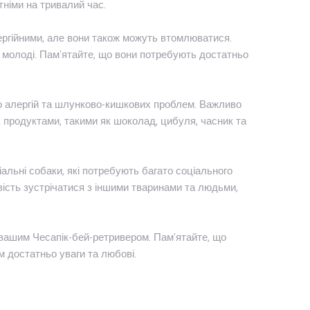
тніми на тривалий час.
ергійними, але вони також можуть втомлюватися.
 молоді. Пам'ятайте, що вони потребують достатньо
о алергій та шлунково-кишкових проблем. Важливо
 продуктами, такими як шоколад, цибуля, часник та
іальні собаки, які потребують багато соціального
ість зустрічатися з іншими тваринами та людьми,
вашим Чесапік-бей-ретривером. Пам'ятайте, що
м достатньо уваги та любові.