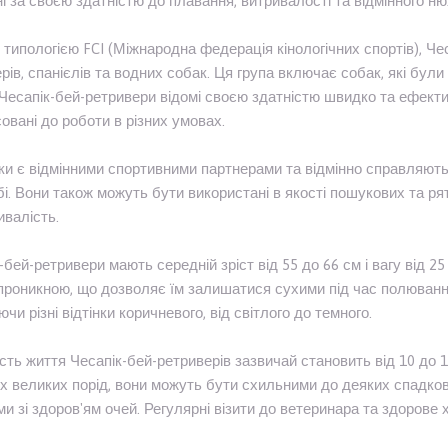
ні за своєю здатністю до плавання, витривалості та відмінного ню
з типологією FCI (Міжнародна федерація кінологічних спортів), Че
рів, спанієлів та водних собак. Ця група включає собак, які бул
Чесапік-бей-ретривери відомі своєю здатністю швидко та ефекти
овані до роботи в різних умовах.
ки є відмінними спортивними партнерами та відмінно справляються
бі. Вони також можуть бути використані в якості пошукових та р
ивалість.
-бей-ретривери мають середній зріст від 55 до 66 см і вагу від 25 
роникною, що дозволяє їм залишатися сухими під час полювання 
чи різні відтінки коричневого, від світлого до темного.
сть життя Чесапік-бей-ретриверів зазвичай становить від 10 до 12
х великих порід, вони можуть бути схильними до деяких спадков
и зі здоров'ям очей. Регулярні візити до ветеринара та здоров