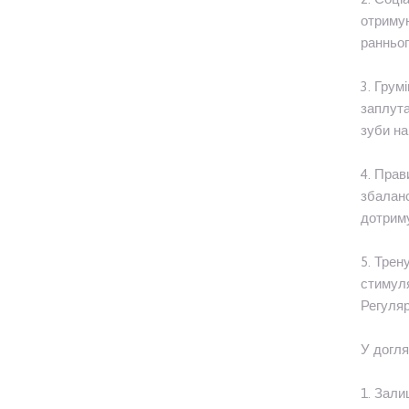
отримую
ранньог
3. Грум
заплута
зуби на
4. Прав
збаланс
дотриму
5. Трен
стимуля
Регуляр
У догля
1. Зали