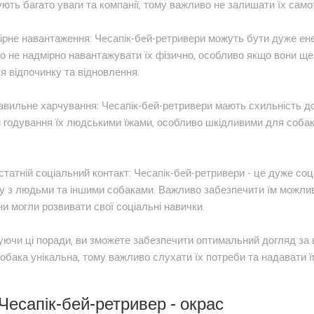
ють багато уваги та компанії, тому важливо не залишати їх само
ірне навантаження: Чесапік-бей-ретривери можуть бути дуже ен
 не надмірно навантажувати їх фізично, особливо якщо вони ще
я відпочинку та відновлення.
авильне харчування: Чесапік-бей-ретривери мають схильність д
 годування їх людськими їжами, особливо шкідливими для собак
статній соціальний контакт: Чесапік-бей-ретривери - це дуже соц
у з людьми та іншими собаками. Важливо забезпечити їм можлив
и могли розвивати свої соціальні навички.
ючи ці поради, ви зможете забезпечити оптимальний догляд за 
обака унікальна, тому важливо слухати їх потреби та надавати ї
Чесапік-бей-ретривер - окрас