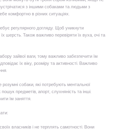
зустрічатися з іншими собаками та людьми з
ебе комфортно в різних ситуаціях.
требує регулярного догляду. Щоб уникнути
х шерсть. Також важливо перевіряти їх вуха, очі та
абору зайвої ваги, тому важливо забезпечити їм
повідає їх віку, розміру та активності. Важливо
ння.
е розумні собаки, які потребують ментальної
 пошук предметів, апорт, слухняність та інші.
ити їм заняття.
ати:
своїх власників і не терплять самотності. Вони