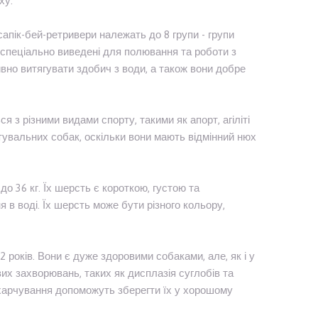
ху.
сапік-бей-ретривери належать до 8 групи - групи
и спеціально виведені для полювання та роботи з
вно витягувати здобич з води, а також вони добре
 з різними видами спорту, такими як апорт, агіліті
ятувальних собак, оскільки вони мають відмінний нюх
до 36 кг. Їх шерсть є короткою, густою та
в воді. Їх шерсть може бути різного кольору,
 років. Вони є дуже здоровими собаками, але, як і у
их захворювань, таких як дисплазія суглобів та
е харчування допоможуть зберегти їх у хорошому