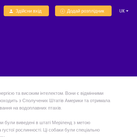
Здійсни вхід
Додай розплідник
нергією та високим інтелектом. Вони є відмінними
походить з Сполучених Штатів Америки та отримала
вання на водоплавних птахів.
они були виведені в штаті Меріленд з метою
 густої рослинності. Ці собаки були спеціально