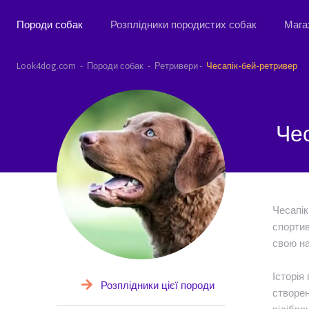
Породи собак
Розплідники породистих собак
Мага
Look4dog.com
Породи собак
Ретривери
Чесапік-бей-ретривер
Че
Чесапік
спортив
свою на
Історія
Розплідники цієї породи
створен