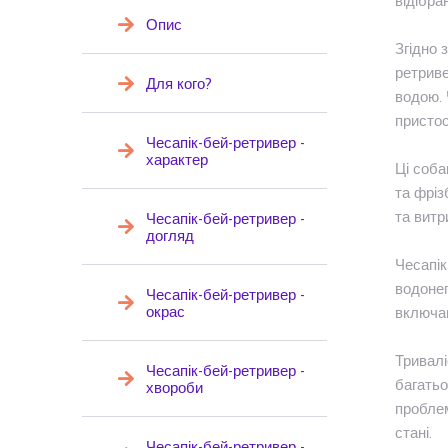
відібра
Опис
Згідно 
ретриве
Для кого?
водою. 
пристос
Чесапік-бей-ретривер -
характер
Ці соба
та фріз
та витр
Чесапік-бей-ретривер -
догляд
Чесапік
водонеп
Чесапік-бей-ретривер -
окрас
включаю
Тривалі
Чесапік-бей-ретривер -
багатьо
хвороби
проблем
стані.
Чесапік-бей-ретривер -