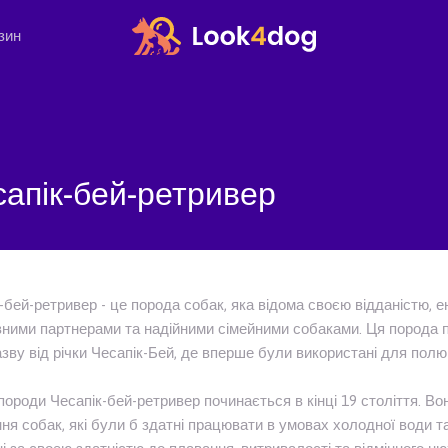
зин
сапік-бей-ретривер
-бей-ретривер - це порода собак, яка відома своєю відданістю, е
ними партнерами та надійними сімейними собаками. Ця порода 
зву від річки Чесапік-Бей, де вперше були використані для полю
 породи Чесапік-бей-ретривер починається в кінці 19 століття. В
ня собак, які були б здатні працювати в умовах холодної води та