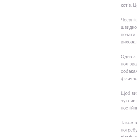
котів. 
Чесапік
швидко 
почати 
вихова
Одна з 
полюван
собакам
фізично
Щоб вих
чутливі
постійн
Також в
потребу