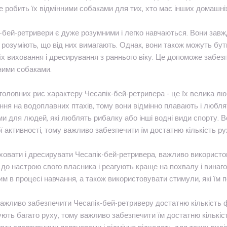
Це робить їх відмінними собаками для тих, хто має інших домашні
-бей-ретривери є дуже розумними і легко навчаються. Вони завж
розуміють, що від них вимагають. Однак, вони також можуть бут
їх виховання і дресирування з раннього віку. Це допоможе забез
ними собаками.
головних рис характеру Чесапік-бей-ретривера - це їх велика л
ня на водоплавних птахів, тому вони відмінно плавають і люблят
и для людей, які люблять рибалку або інші водні види спорту. В
ї активності, тому важливо забезпечити їм достатню кількість рух
овати і дресирувати Чесапік-бей-ретривера, важливо використо
 до настрою свого власника і реагують краще на похвалу і винаг
им в процесі навчання, а також використовувати стимули, які їм 
ажливо забезпечити Чесапік-бей-ретриверу достатню кількість фі
ють багато руху, тому важливо забезпечити їм достатню кількіст