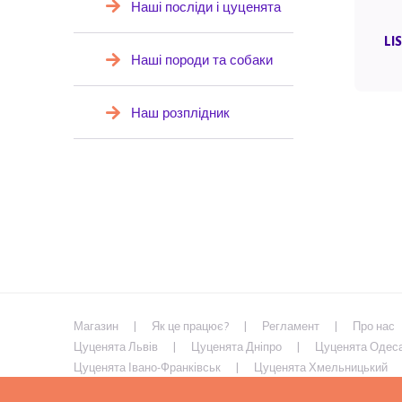
Наші посліди і цуценята
LI
Наші породи та собаки
Наш розплідник
Магазин
Як це працює?
Регламент
Про нас
Цуценята Львів
Цуценята Дніпро
Цуценята Одес
Цуценята Івано-Франківськ
Цуценята Хмельницький
Цуценята Умань
Цуценята Кривий Ріг
Цуценята М