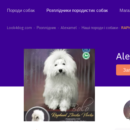
Породи собак
Розплідники породистих собак
Мага
Look4dog.com
Розплідник
Alexamel
Наші породи і собаки
RAPH
Al
За