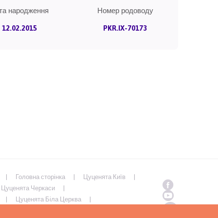
та народження
Номер родоводу
12.02.2015
PKR.IX-70173
Головна сторінка
Цуценята Київ
Цуценята Черкаси
Цуценята Біла Церква
Полтава
Цуценята Суми