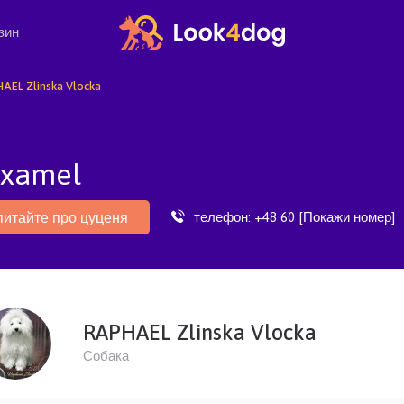
зин
AEL Zlinska Vlocka
examel
телефон:
+48 60 [Покажи номер]
питайте про цуценя
RAPHAEL Zlinska Vlocka
Собака