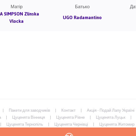
Матір
Батько
Да
SA SIMPSON Zlinska
UGO Radamantino
Vlocka
Пакети для заводчиків
Контакт
Акція - Подай Лапу Україні
а
Цуценята Вінниця
Цуценята Рівне
Цуценята Луцьк
Цуценята Тернопіль
Цуценята Чернівці
Цуценята Житомир
иколаїв
Цуценята Запоріжжя
Цуценята Харків
Цуценята 