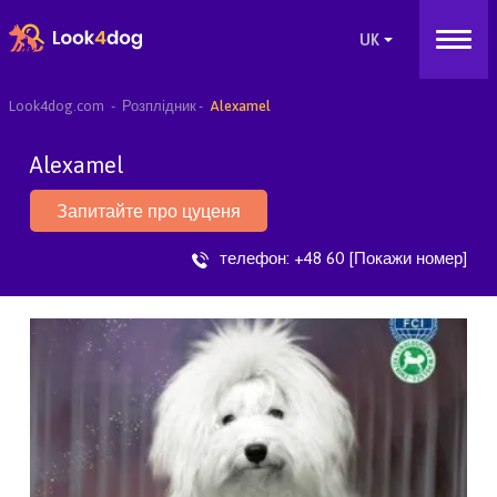
Look4dog.com
Розплідник
Alexamel
Alexamel
Запитайте про цуценя
телефон:
+48 60 [Покажи номер]