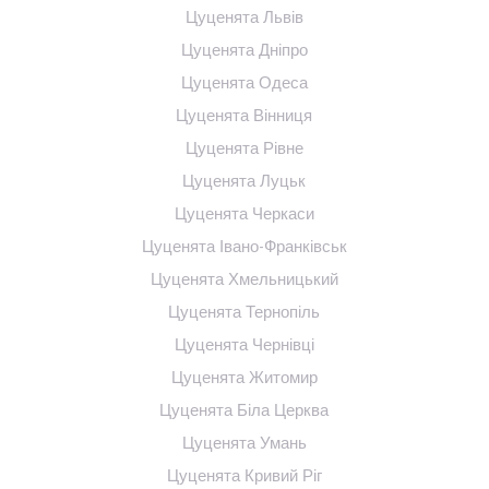
Цуценята Львів
Цуценята Дніпро
Цуценята Одеса
Цуценята Вінниця
Цуценята Рівне
Цуценята Луцьк
Цуценята Черкаси
Цуценята Івано-Франківськ
Цуценята Хмельницький
Цуценята Тернопіль
Цуценята Чернівці
Цуценята Житомир
Цуценята Біла Церква
Цуценята Умань
Цуценята Кривий Ріг