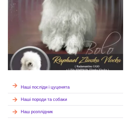
Наші посліди і цуценята
Наші породи та собаки
Наш розплідник