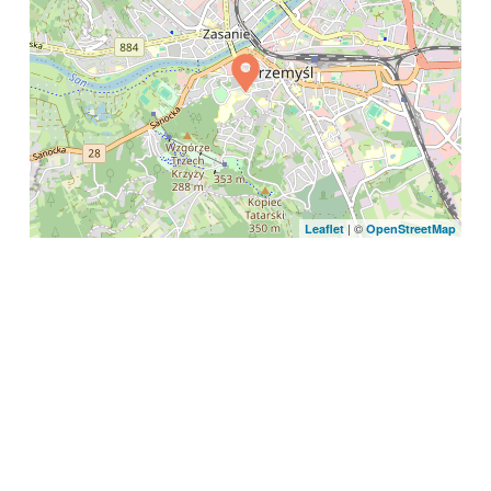
| ©
Leaflet
OpenStreetMap