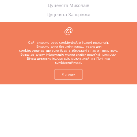
Цуценята Миколаїв
Цуценята Запоріжжя
Цуценята Харків
Цуценята Полтава
Цуценята Суми
Сайт використовує cookie-файли і схожі технології.
Використання без зміни налаштувань для
cookies означає, що вони будуть збережені в пам'яті пристрою.
Цуценята Кременчук
Більш детальну інформацію можна знайти в
пам'яті пристрою.
Більш детальну інформацію можна знайти в Політика
конфіденційності
.
Я згоден
shop
Знайти
Запитайте про
Зателефонуйте
Більше
цуценя
цуценя
заводчику
Політика конфіденційності
Copyrights ( c ) 2026 Look4dog.com