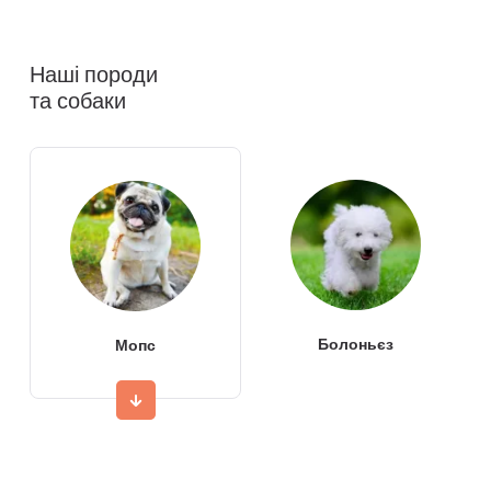
Наші породи
та собаки
Болоньєз
Мопс