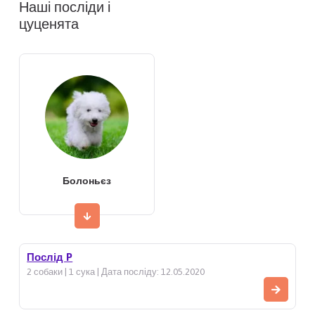
Наші посліди і
цуценята
Болоньєз
Послід P
2 собаки | 1 сука | Дата посліду: 12.05.2020