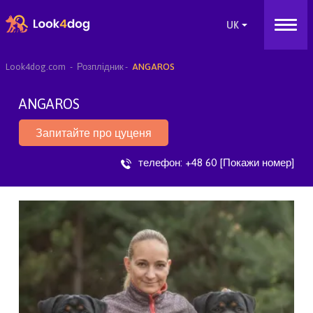
Look4dog.com
Розплідник
ANGAROS
ANGAROS
Запитайте про цуценя
телефон:
+48 60 [Покажи номер]