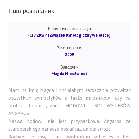
Наш розплідник
Кінологічна організація
FCI / ZKwP (Związek Kynologiczny w Polsce)
Рік створення
2009
Заводчик
Magda Niedźwiedź
Mam na imię Magda i chciałabym serdecznie przywitać
wszystkich sympatyków a także miłośników rasy na
profilu hobbistycznej HODOWLI ROTTWEILERÓW
ANGAROS.
Nazwa hodowli nie jest przypadkowa, Angaros ze
staroperskiego oznacza posłańca… anioła stróża.
Kocham tę rasę i nie wyobrażam sobie życia bez