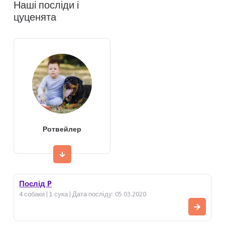
Наші посліди і
цуценята
Ротвейлер
Послід P
4 собаки | 1 сука | Дата посліду: 05.03.2020