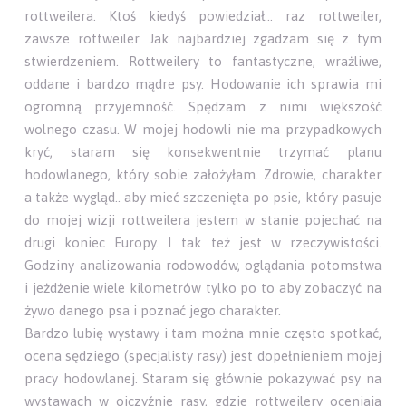
rottweilera. Ktoś kiedyś powiedział… raz rottweiler,
zawsze rottweiler. Jak najbardziej zgadzam się z tym
stwierdzeniem. Rottweilery to fantastyczne, wrażliwe,
oddane i bardzo mądre psy. Hodowanie ich sprawia mi
ogromną przyjemność. Spędzam z nimi większość
wolnego czasu. W mojej hodowli nie ma przypadkowych
kryć, staram się konsekwentnie trzymać planu
hodowlanego, który sobie założyłam. Zdrowie, charakter
a także wygląd.. aby mieć szczenięta po psie, który pasuje
do mojej wizji rottweilera jestem w stanie pojechać na
drugi koniec Europy. I tak też jest w rzeczywistości.
Godziny analizowania rodowodów, oglądania potomstwa
i jeżdżenie wiele kilometrów tylko po to aby zobaczyć na
żywo danego psa i poznać jego charakter.
Bardzo lubię wystawy i tam można mnie często spotkać,
ocena sędziego (specjalisty rasy) jest dopełnieniem mojej
pracy hodowlanej. Staram się głównie pokazywać psy na
wystawach w ojczyźnie rasy, gdzie rottweilery oceniają