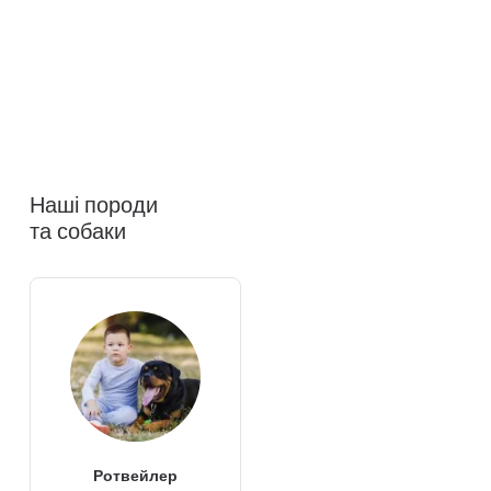
Наші породи
та собаки
Ротвейлер