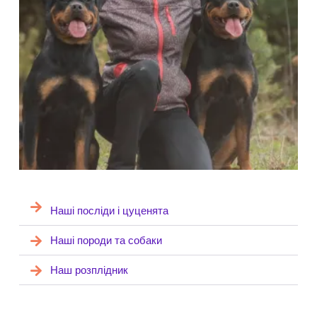
Наші посліди і цуценята
Наші породи та собаки
Наш розплідник