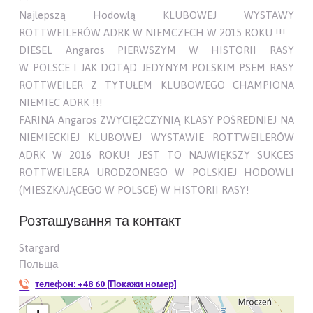
Najlepszą Hodowlą KLUBOWEJ WYSTAWY
ROTTWEILERÓW ADRK W NIEMCZECH W 2015 ROKU !!!
DIESEL Angaros PIERWSZYM W HISTORII RASY
W POLSCE I JAK DOTĄD JEDYNYM POLSKIM PSEM RASY
ROTTWEILER Z TYTUŁEM KLUBOWEGO CHAMPIONA
NIEMIEC ADRK !!!
FARINA Angaros ZWYCIĘŻCZYNIĄ KLASY POŚREDNIEJ NA
NIEMIECKIEJ KLUBOWEJ WYSTAWIE ROTTWEILERÓW
ADRK W 2016 ROKU! JEST TO NAJWIĘKSZY SUKCES
ROTTWEILERA URODZONEGO W POLSKIEJ HODOWLI
(MIESZKAJĄCEGO W POLSCE) W HISTORII RASY!
Розташування та контакт
Stargard
Польща
телефон:
+48 60 [Покажи номер]