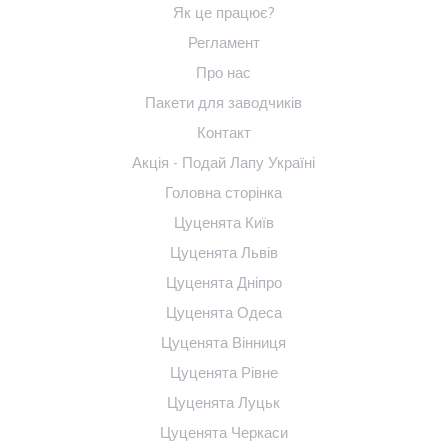
Як це працює?
Регламент
Про нас
Пакети для заводчиків
Контакт
Акція - Подай Лапу Україні
Головна сторінка
Цуценята Київ
Цуценята Львів
Цуценята Дніпро
Цуценята Одеса
Цуценята Вінниця
Цуценята Рівне
Цуценята Луцьк
Цуценята Черкаси