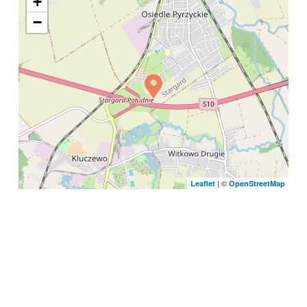
+
−
| ©
Leaflet
OpenStreetMap