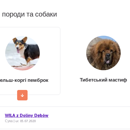
 породи та собаки
Тибетський мастиф
ельш-коргі пемброк
WILA z Doliny Dębów
Сука | ur. 05.07.2020