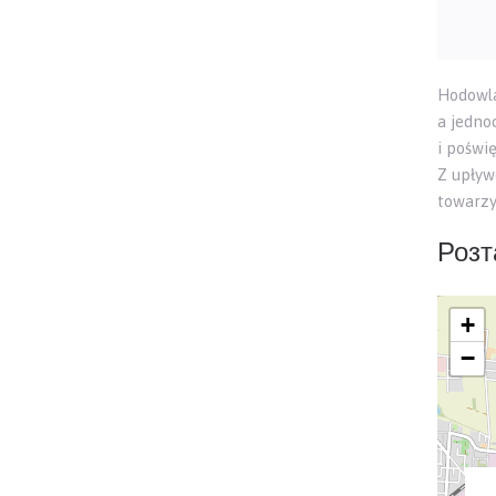
Hodowla
a jedno
i poświ
Z upływ
towarz
Розт
+
−