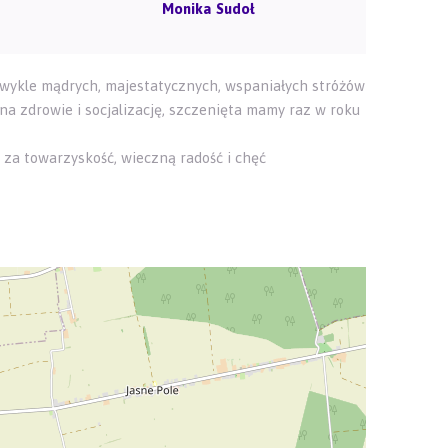
Monika Sudoł
zwykle mądrych, majestatycznych, wspaniałych stróżów
na zdrowie i socjalizację, szczenięta mamy raz w roku
 za towarzyskość, wieczną radość i chęć