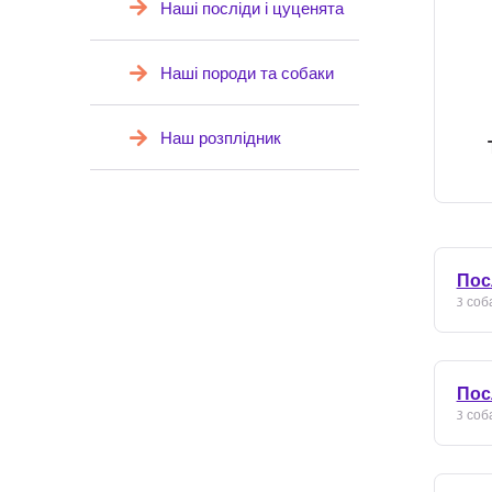
Наші посліди і цуценята
Наші породи та собаки
Наш розплідник
Пос
3 соба
Пос
3 соба