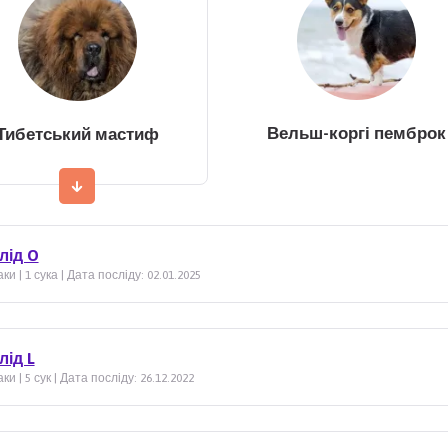
Вельш-коргі пемброк
Тибетський мастиф
лід O
ки | 1 сука | Дата посліду: 02.01.2025
лід L
ки | 5 сук | Дата посліду: 26.12.2022