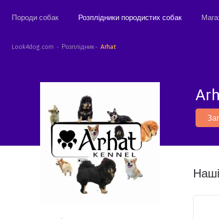
Породи собак
Розплідники породистих собак
Мага
Look4dog.com
Розплідник
Arhat
Arh
За
Наші