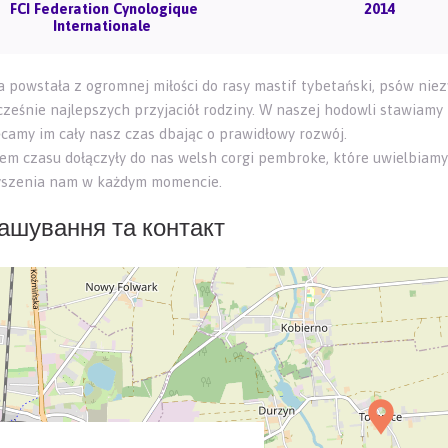
FCI Federation Cynologique
2014
Internationale
 powstała z ogromnej miłości do rasy mastif tybetański, psów nie
cześnie najlepszych przyjaciół rodziny. W naszej hodowli stawiamy 
ęcamy im cały nasz czas dbając o prawidłowy rozwój.
em czasu dołączyły do nas welsh corgi pembroke, które uwielbiamy
yszenia nam w każdym momencie.
ашування та контакт