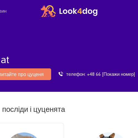
зин
at
телефон:
+48 66 [Покажи номер]
питайте про цуценя
 посліди і цуценята