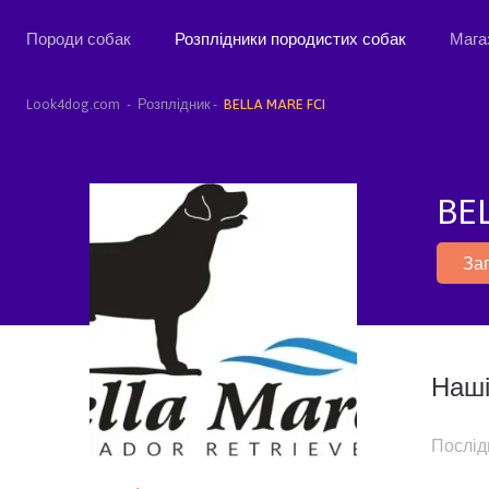
Породи собак
Розплідники породистих собак
Мага
Look4dog.com
Розплідник
BELLA MARE FCI
BE
За
Наші
Послід