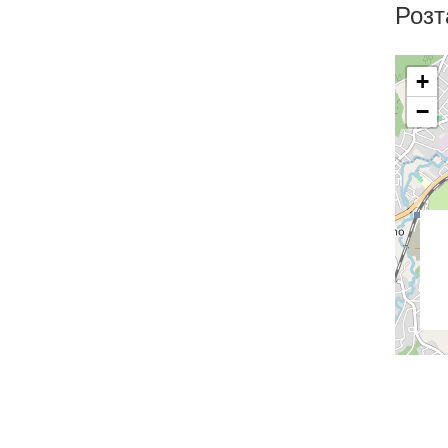
Розт
+
−