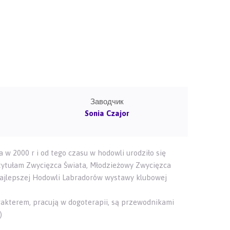
Заводчик
Sonia Czajor
w 2000 r i od tego czasu w hodowli urodziło się
tytułam Zwycięzca Świata, Młodzieżowy Zwycięzca
Najlepszej Hodowli Labradorów wystawy klubowej
akterem, pracują w dogoterapii, są przewodnikami
)