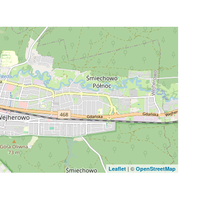
| ©
Leaflet
OpenStreetMap