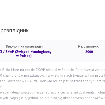
розплідник
Кінологічна організація
Рік створення
CI / ZKwP (Związek Kynologiczny
2000
w Polsce)
 Bella Mare należy do ZKWP oddział w Sopocie. Rozpoczęta została 
0 championów mieszkających w wielu krajach świata, w tym psy z 
 Top Labrador w USA itd. Hodowla od lat jest nagradzana tytułem 
e!
wspaniałego wyglądu nasze labradory cechują się doskonałym char
mych. Najczęściej jednak pełnią funkcję ukochanych kanapowców :