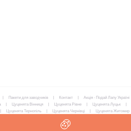
Пакети для заводчиків
Контакт
Акція - Подай Лапу Україні
а
Цуценята Вінниця
Цуценята Рівне
Цуценята Луцьк
Цуценята Тернопіль
Цуценята Чернівці
Цуценята Житомир
иколаїв
Цуценята Запоріжжя
Цуценята Харків
Цуценята 