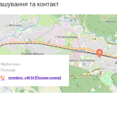
ашування та контакт
Wejherowo
Польща
телефон:
+48 50 [Покажи номер]