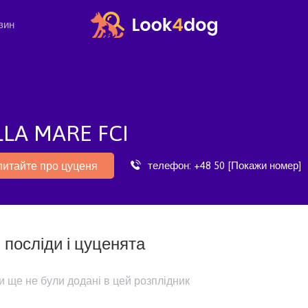
зин
LLA MARE FCI
телефон:
+48 50 [Покажи номер]
питайте про цуценя
 посліди і цуценята
и ще не були додані в цей розплідник