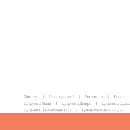
Магазин
Як це працює?
Регламент
Про нас
Цуценята Львів
Цуценята Дніпро
Цуценята Одес
Цуценята Івано-Франківськ
Цуценята Хмельницький
Цуценята Умань
Цуценята Кривий Ріг
Цуценята М
Цуценята Кременчук