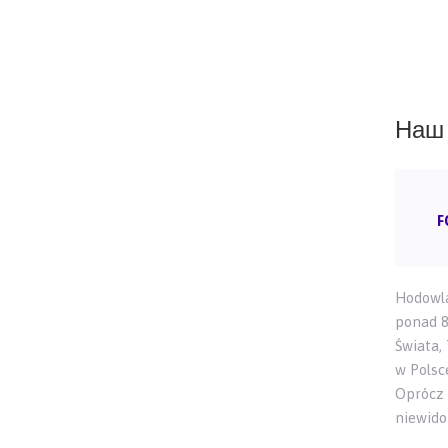
Наш 
F
Hodowla
ponad 8
Świata,
w Polsc
Oprócz 
niewido