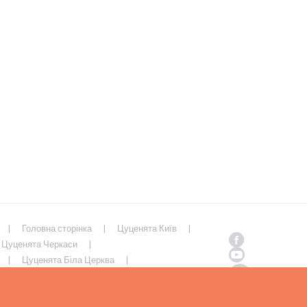
Головна сторінка
Цуценята Київ
Цуценята Черкаси
Цуценята Біла Церква
Полтава
Цуценята Суми