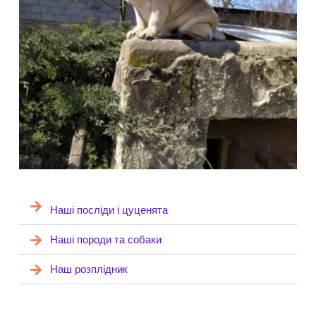
Наші посліди і цуценята
Наші породи та собаки
Наш розплідник