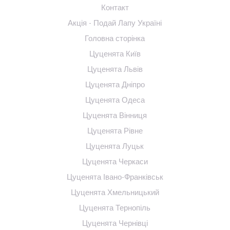
Контакт
Акція - Подай Лапу Україні
Головна сторінка
Цуценята Київ
Цуценята Львів
Цуценята Дніпро
Цуценята Одеса
Цуценята Вінниця
Цуценята Рівне
Цуценята Луцьк
Цуценята Черкаси
Цуценята Івано-Франківськ
Цуценята Хмельницький
Цуценята Тернопіль
Цуценята Чернівці