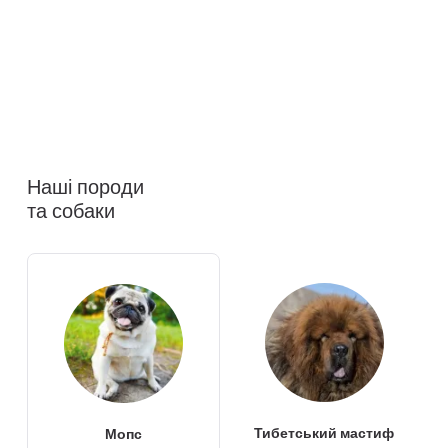
Наші породи
та собаки
Тибетський мастиф
Мопс