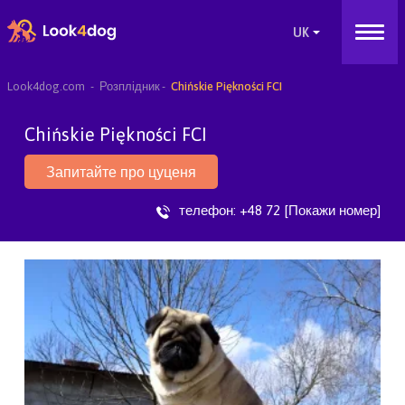
Look4dog.com
Розплідник
Chińskie Piękności FCI
Chińskie Piękności FCI
Запитайте про цуценя
телефон:
+48 72 [Покажи номер]