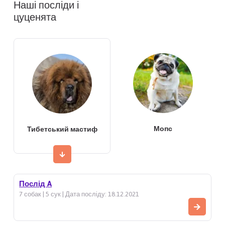
Наші посліди і
цуценята
Мопс
Тибетський мастиф
Послід A
7 собак | 5 сук | Дата посліду: 18.12.2021