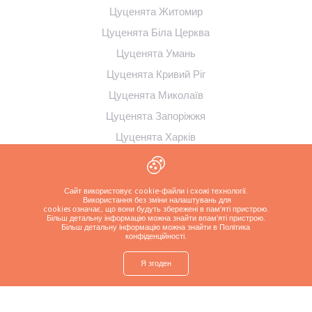
Цуценята Житомир
Цуценята Біла Церква
Цуценята Умань
Цуценята Кривий Ріг
Цуценята Миколаїв
Цуценята Запоріжжя
Цуценята Харків
Цуценята Полтава
Цуценята Суми
Сайт використовує cookie-файли і схожі технології.
Цуценята Кременчук
Використання без зміни налаштувань для
cookies означає, що вони будуть збережені в пам'яті пристрою.
Більш детальну інформацію можна знайти в
пам'яті пристрою.
Більш детальну інформацію можна знайти в Політика
конфіденційності
.
Я згоден
shop
Знайти
Запитайте про
Зателефонуйте
Більше
цуценя
цуценя
заводчику