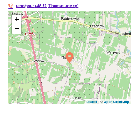
телефон:
+48 72 [Покажи номер]
+
−
| ©
Leaflet
OpenStreetMap