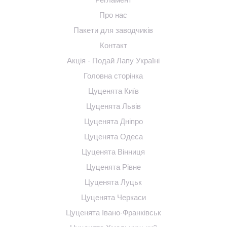
Про нас
Пакети для заводчиків
Контакт
Акція - Подай Лапу Україні
Головна сторінка
Цуценята Київ
Цуценята Львів
Цуценята Дніпро
Цуценята Одеса
Цуценята Вінниця
Цуценята Рівне
Цуценята Луцьк
Цуценята Черкаси
Цуценята Івано-Франківськ