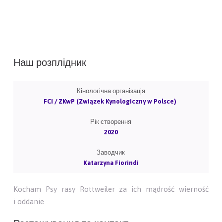
Наш розплідник
Кінологічна організація
FCI / ZKwP (Związek Kynologiczny w Polsce)
Рік створення
2020
Заводчик
Katarzyna Fiorindi
Kocham Psy rasy Rottweiler za ich mądrość wierność
i oddanie