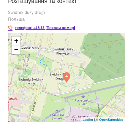
Розташування та контакт
Świdnik duży drugi
Польща
телефон:
+48 53 [Покажи номер]
+
−
| ©
Leaflet
OpenStreetMap