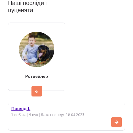
Наші посліди і
цуценята
Ротвейлер
Послід L
1 собака | 9 сук | Дата посліду: 18.04.2023