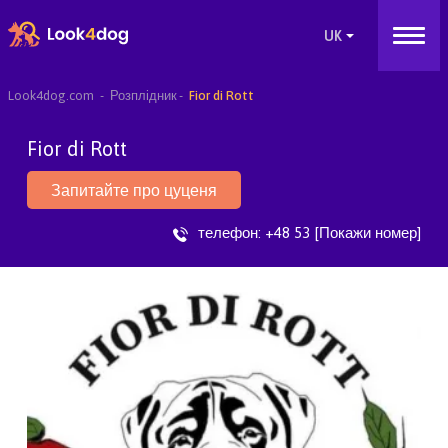
Look4dog.com
Розплідник
Fior di Rott
Fior di Rott
Запитайте про цуценя
телефон:
+48 53 [Покажи номер]