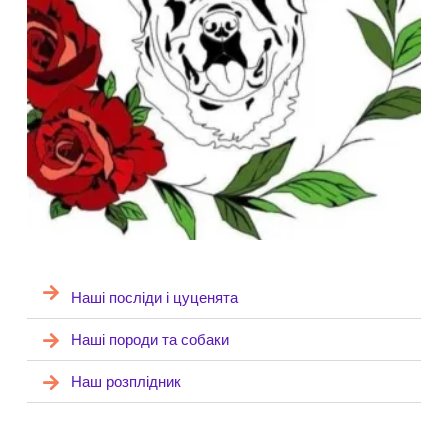
Наші посліди і цуценята
Наші породи та собаки
Наш розплідник