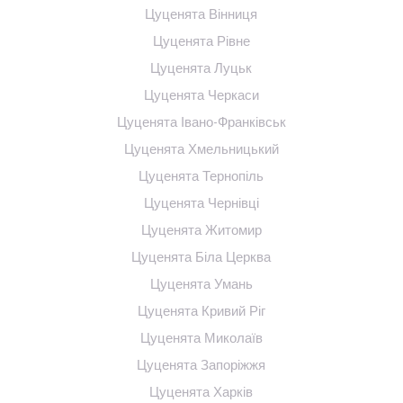
Цуценята Вінниця
Цуценята Рівне
Цуценята Луцьк
Цуценята Черкаси
Цуценята Івано-Франківськ
Цуценята Хмельницький
Цуценята Тернопіль
Цуценята Чернівці
Цуценята Житомир
Цуценята Біла Церква
Цуценята Умань
Цуценята Кривий Ріг
Цуценята Миколаїв
Цуценята Запоріжжя
Цуценята Харків