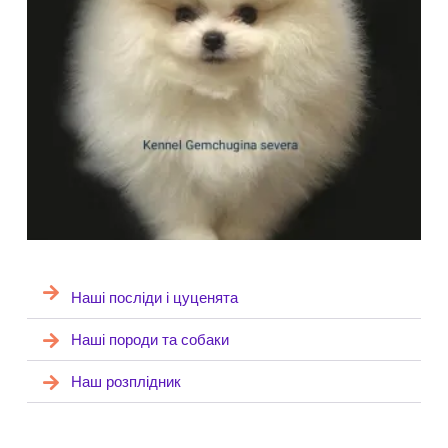
Наші посліди і цуценята
Наші породи та собаки
Наш розплідник