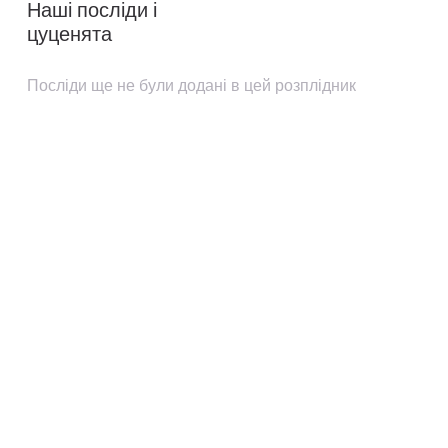
Наші посліди і
цуценята
Посліди ще не були додані в цей розплідник