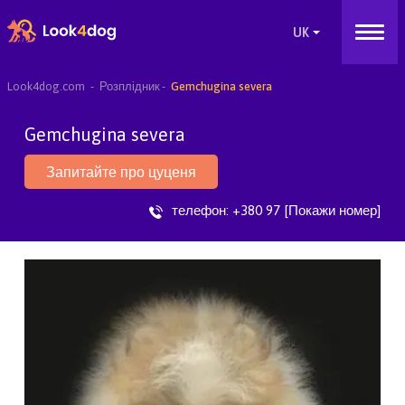
Look4dog.com
Розплідник
Gemchugina severa
Gemchugina severa
Запитайте про цуценя
телефон:
+380 97 [Покажи номер]