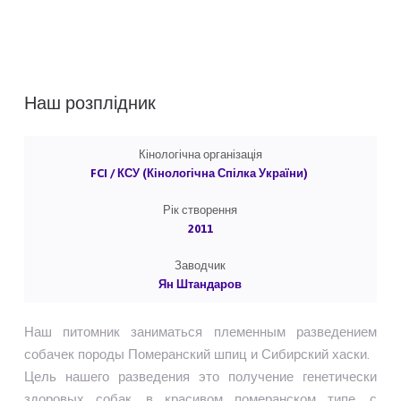
Наш розплідник
Кінологічна організація
FCI / КСУ (Кінологічна Спілка України)
Рік створення
2011
Заводчик
Ян Штандаров
Наш питомник заниматься племенным разведением
собачек породы Померанский шпиц и Сибирский хаски.
Цель нашего разведения это получение генетически
здоровых собак, в красивом померанском типе, с