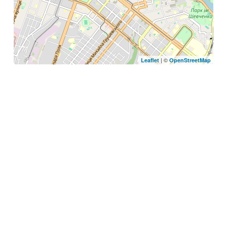
| ©
Leaflet
OpenStreetMap