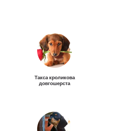
Такса кроликова
довгошерста