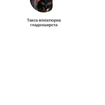
Такса мініатюрна
гладкошерста