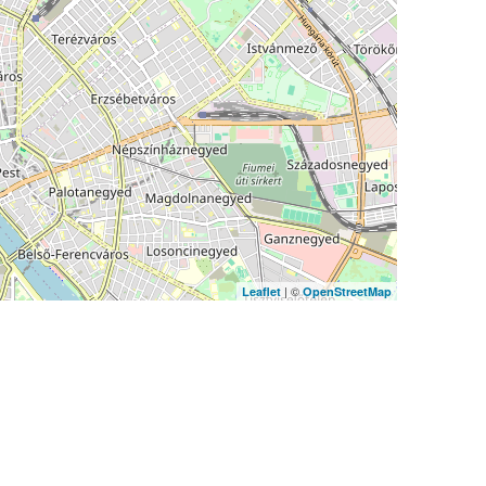
| ©
Leaflet
OpenStreetMap