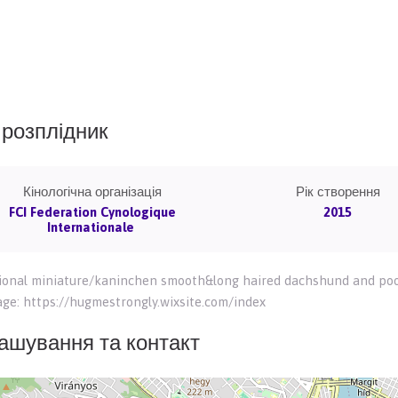
розплідник
Кінологічна організація
Рік створення
FCI Federation Cynologique
2015
Internationale
ional miniature/kaninchen smooth&long haired dachshund and poodl
e: https://hugmestrongly.wixsite.com/index
ашування та контакт