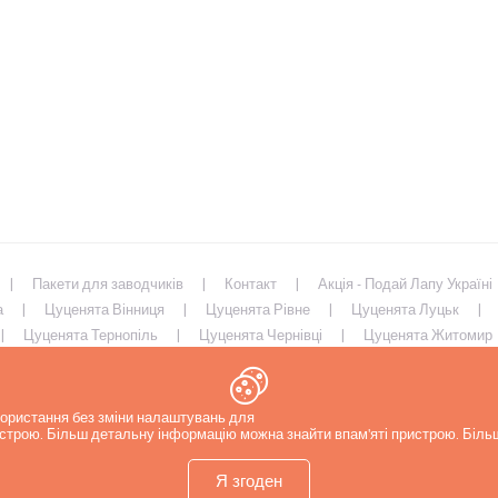
Пакети для заводчиків
Контакт
Акція - Подай Лапу Україні
а
Цуценята Вінниця
Цуценята Рівне
Цуценята Луцьк
Цуценята Тернопіль
Цуценята Чернівці
Цуценята Житомир
иколаїв
Цуценята Запоріжжя
Цуценята Харків
Цуценята 
икористання без зміни налаштувань для
ристрою. Більш детальну інформацію можна знайти в
пам'яті пристрою. Біл
Я згоден