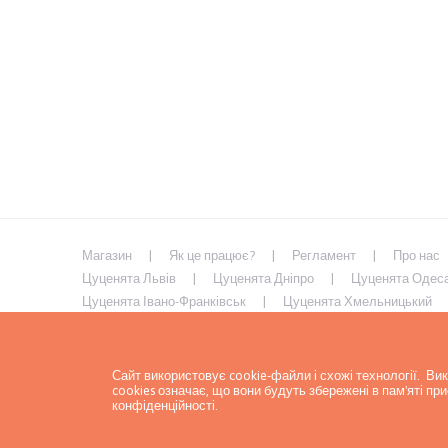
Магазин
Як це працює?
Регламент
Про нас
Цуценята Львів
Цуценята Дніпро
Цуценята Одес
Цуценята Івано-Франківськ
Цуценята Хмельницький
Цуценята Умань
Цуценята Кривий Ріг
Цуценята М
Цуценята Кременчук
Сайт використовує cookie-файли і схожі технології. В
cookies означає, що вони будуть збережені в пам'яті п
конфіденційності
.
Політика конфіденційності