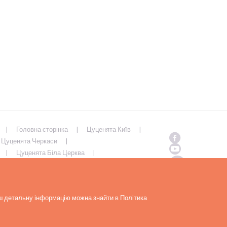
Головна сторінка
Цуценята Київ
Цуценята Черкаси
Цуценята Біла Церква
Полтава
Цуценята Суми
ьш детальну інформацію можна знайти в Політика
Copyrights ( c ) 2026 Look4dog.com