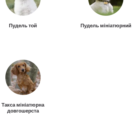
Пудель той
Пудель мініатюрний
Такса мініатюрна
довгошерста