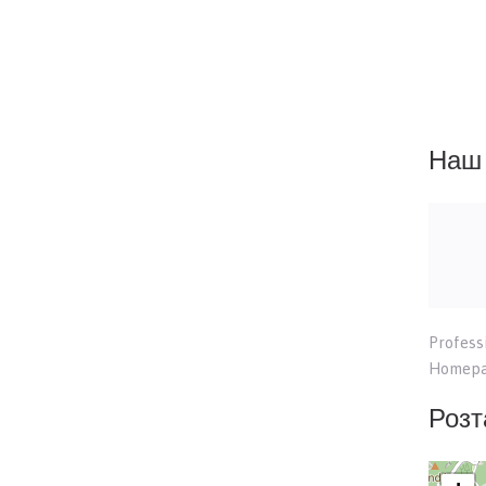
Наш 
Profess
Homepag
Розт