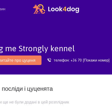
зин
 me Strongly kennel
телефон:
+36 70 [Покажи номер]
питайте про цуценя
 посліди і цуценята
и ще не були додані в цей розплідник