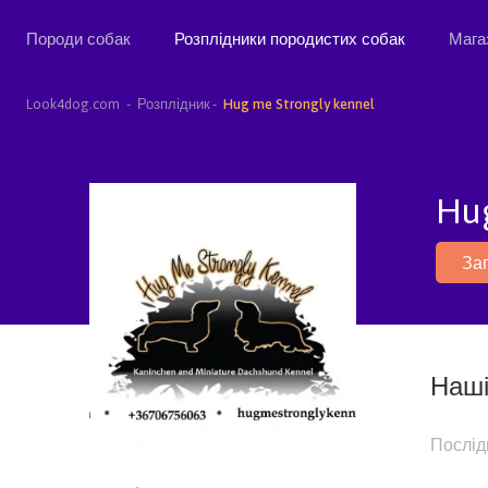
Породи собак
Розплідники породистих собак
Мага
Look4dog.com
Розплідник
Hug me Strongly kennel
Hug
За
Наші
Послід